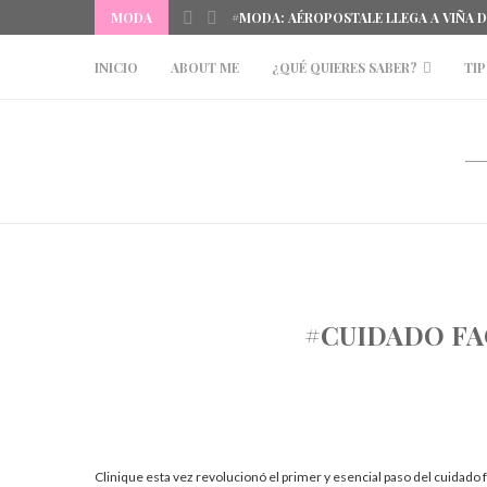
MODA
#MODA: AÉROPOSTALE LLEGA A VIÑA 
INICIO
ABOUT ME
¿QUÉ QUIERES SABER?
TIP
#CUIDADO FA
Clinique esta vez revolucionó el primer y esencial paso del cuidado fa