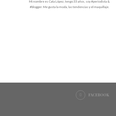
Mi nombre es Cata López, tengo 33 años, soy #periodista &
#blogger. Me gusta la moda, las tendencias y el maquillaje.
FACEBOOK