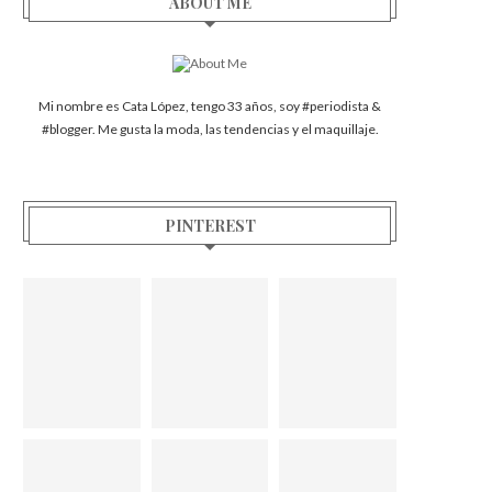
ABOUT ME
Mi nombre es Cata López, tengo 33 años, soy #periodista &
#blogger. Me gusta la moda, las tendencias y el maquillaje.
PINTEREST