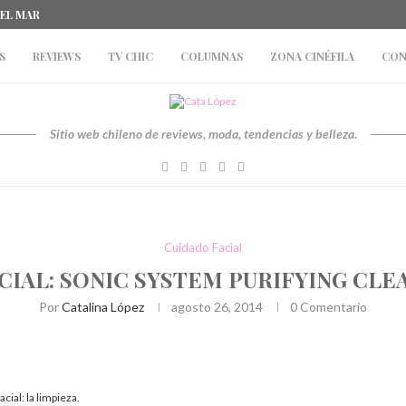
DEL MAR
S
REVIEWS
TV CHIC
COLUMNAS
ZONA CINÉFILA
CON
Sitio web chileno de reviews, moda, tendencias y belleza.
Cuidado Facial
CIAL: SONIC SYSTEM PURIFYING CLE
Por
Catalina López
agosto 26, 2014
0 Comentario
cial: la limpieza.