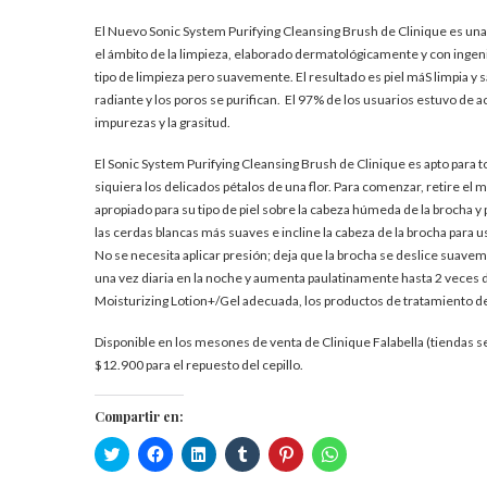
El Nuevo Sonic System Purifying Cleansing Brush de Clinique es un
el ámbito de la limpieza, elaborado dermatológicamente y con ingen
tipo de limpieza pero suavemente. El resultado es piel máS limpia y 
radiante y los poros se purifican. El 97% de los usuarios estuvo de a
impurezas y la grasitud.
El Sonic System Purifying Cleansing Brush de Clinique es apto para t
siquiera los delicados pétalos de una flor. Para comenzar, retire el m
apropiado para su tipo de piel sobre la cabeza húmeda de la brocha y
las cerdas blancas más suaves e incline la cabeza de la brocha para u
No se necesita aplicar presión; deja que la brocha se deslice suav
una vez diaria en la noche y aumenta paulatinamente hasta 2 veces di
Moisturizing Lotion+/Gel adecuada, los productos de tratamiento d
Disponible en los mesones de venta de Clinique Falabella (tiendas 
$12.900 para el repuesto del cepillo.
Compartir en:
Haz
Haz
Haz
Haz
Haz
Haz
clic
clic
clic
clic
clic
clic
para
para
para
para
para
para