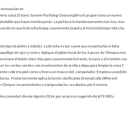
a innovación en
iería suiza.El Sonic System Purifying Cleansing Brush proporciona un nuevo
saludable que hayas tenido jamás. La piel luce instantáneamente más lisa, más
cuerdo en que la brocha limpia suavemente la piel y al mismo tiempo retira las
odo tipo de pieles y edades. La brocha es tan suave que no perturba ni daña
aquillaje de ojos y rostro. Aplique el jabón facial de los 3 pasos de Clinique más
 presione el botón start. Masajee suavemente la frente, la nariz y el mentón con
sar las cerdas verdes con movimientos de arriba a abajo para limpiar la zona T.
emente sobre tu piel como si fuera un mouse del computador. Empieza usándolo
arias. Posteriormente aplica la loción clarificante Dramatically Different
e Clinique recomendados y comprueba las resultados por ti misma.
seleccionadas) desde Agosto 2014, por un precio sugerido de $79.900 y