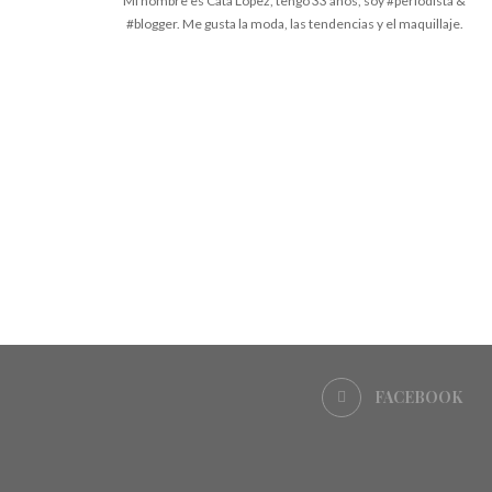
Mi nombre es Cata López, tengo 33 años, soy #periodista &
#blogger. Me gusta la moda, las tendencias y el maquillaje.
FACEBOOK