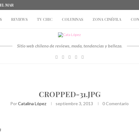
DEL MAR
S
REVIEWS
TV CHIC
COLUMNAS
ZONA CINÉFILA
CON
Sitio web chileno de reviews, moda, tendencias y belleza.
CROPPED-31.JPG
Por
Catalina López
septiembre 3, 2013
0 Comentario
g