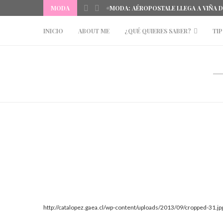
MODA
#MODA: AÉROPOSTALE LLEGA A VIÑA 
INICIO
ABOUT ME
¿QUÉ QUIERES SABER?
TIP
http://catalopez.gaea.cl/wp-content/uploads/2013/09/cropped-31.jp