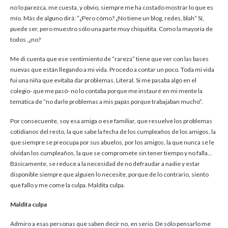
no lo parezca, me cuesta, y obvio, siempre me ha costado mostrar lo que es
mío. Más de alguno dirá: “¿Pero cómo? ¿No tiene un blog, redes, blah” Sí,
puede ser, pero muestro sólo una parte muy chiquitita. Como la mayoría de
todos ,¿no?
Me di cuenta que ese sentimiento de “rareza” tiene que ver con las bases
nuevas que están llegando a mi vida. Procedo a contar un poco. Toda mi vida
fui una niña que evitaba dar problemas. Literal. Si me pasaba algo en el
colegio- que me pasó- no lo contaba porque me instauré en mi mente la
temática de “no darle problemas a mis papás porque trabajaban mucho”.
Por consecuente, soy esa amiga o ese familiar, que resuelve los problemas
cotidianos del resto, la que sabe la fecha de los cumpleaños de los amigos, la
que siempre se preocupa por sus abuelos, por los amigos, la que nunca se le
olvidan los cumpleaños, la que se compromete sin tener tiempo y no falla…
Básicamente, se reduce a la necesidad de no defraudar a nadie y estar
disponible siempre que alguien lo necesite, porque de lo contrario, siento
que fallo y me come la culpa. Maldita culpa.
Maldita culpa
Admiro a esas personas que saben decir no, en serio. De sólo pensarlo me