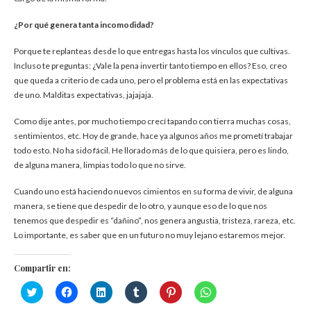
¿Por qué genera tanta incomodidad?
Porque te replanteas desde lo que entregas hasta los vínculos que cultivas.
Incluso te preguntas: ¿Vale la pena invertir tanto tiempo en ellos? Eso, creo
que queda a criterio de cada uno, pero el problema está en las expectativas
de uno. Malditas expectativas, jajajaja.
Como dije antes, por mucho tiempo crecí tapando con tierra muchas cosas,
sentimientos, etc. Hoy de grande, hace ya algunos años me prometí trabajar
todo esto. No ha sido fácil. He llorado más de lo que quisiera, pero es lindo,
de alguna manera, limpias todo lo que no sirve.
Cuando uno está haciendo nuevos cimientos en su forma de vivir, de alguna
manera, se tiene que despedir de lo otro, y aunque eso de lo que nos
tenemos que despedir es “dañino”, nos genera angustia, tristeza, rareza, etc.
Lo importante, es saber que en un futuro no muy lejano estaremos mejor.
Compartir en:
Haz
Haz
Haz
Haz
Haz
Haz
clic
clic
clic
clic
clic
clic
para
para
para
para
para
para