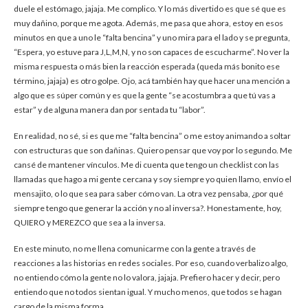
duele el estómago, jajaja. Me complico. Y lo más divertido es que sé que es
muy dañino, porque me agota. Además, me pasa que ahora, estoy en esos
minutos en que a uno le “falta bencina” y uno mira para el lado y se pregunta,
“Espera, yo estuve para J,L,M,N, y no son capaces de escucharme”. No ver la
misma respuesta o más bien la reacción esperada (queda más bonito ese
término, jajaja) es otro golpe. Ojo, acá también hay que hacer una mención a
algo que es súper común y es que la gente “se acostumbra a que tú vas a
estar” y de alguna manera dan por sentada tu “labor”.
En realidad, no sé, si es que me “falta bencina” o me estoy animando a soltar
con estructuras que son dañinas. Quiero pensar que voy por lo segundo. Me
cansé de mantener vínculos. Me di cuenta que tengo un checklist con las
llamadas que hago a mi gente cercana y soy siempre yo quien llamo, envío el
mensajito, o lo que sea para saber cómo van. La otra vez pensaba, ¿por qué
siempre tengo que generar la acción y no al inversa?. Honestamente, hoy,
QUIERO y MEREZCO que sea a la inversa.
En este minuto, no me llena comunicarme con la gente a través de
reacciones a las historias en redes sociales. Por eso, cuando verbalizo algo,
no entiendo cómo la gente no lo valora, jajaja. Prefiero hacer y decir, pero
entiendo que no todos sientan igual. Y mucho menos, que todos se hagan
cargo de la misma forma.