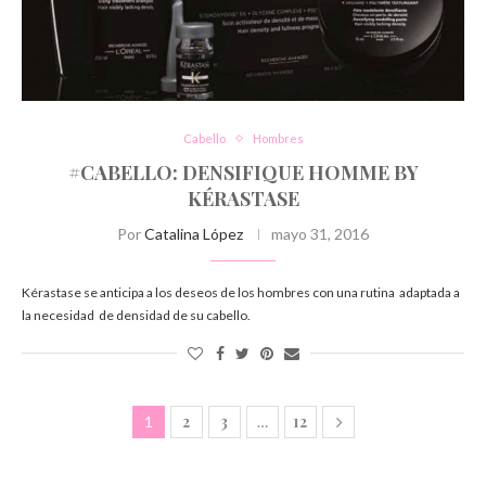
Cabello
Hombres
#CABELLO: DENSIFIQUE HOMME BY
KÉRASTASE
Por
Catalina López
mayo 31, 2016
Kérastase se anticipa a los deseos de los hombres con una rutina adaptada a
la necesidad de densidad de su cabello.
2
3
12
1
…