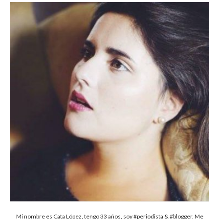
Mi nombre es Cata López, tengo 33 años, soy #periodista & #blogger. Me