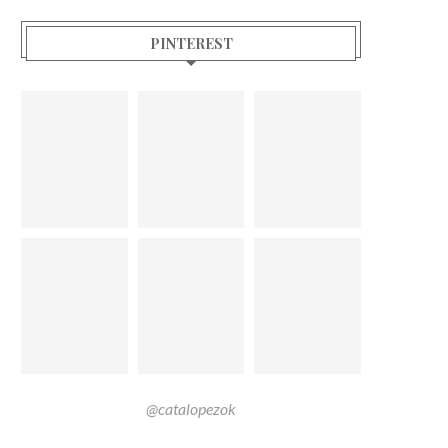
PINTEREST
@catalopezok