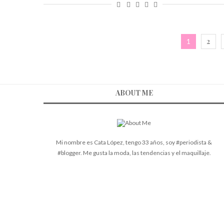
2
1
ABOUT ME
Mi nombre es Cata López, tengo 33 años, soy #periodista &
#blogger. Me gusta la moda, las tendencias y el maquillaje.