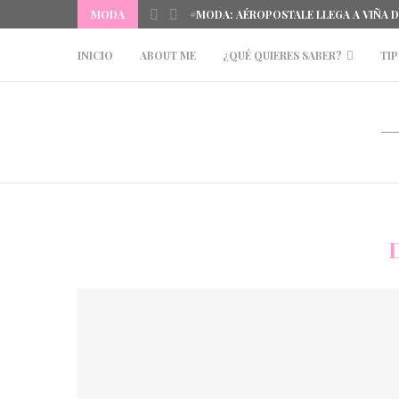
MODA
#MODA: AÉROPOSTALE LLEGA A VIÑA 
INICIO
ABOUT ME
¿QUÉ QUIERES SABER?
TIP