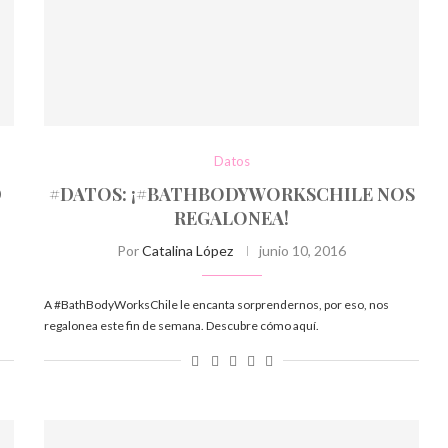
Datos
D
#DATOS: ¡#BATHBODYWORKSCHILE NOS
REGALONEA!
Por
Catalina López
junio 10, 2016
A #BathBodyWorksChile le encanta sorprendernos, por eso, nos
regalonea este fin de semana. Descubre cómo aquí.