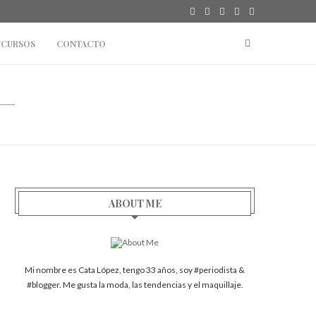
CURSOS
CONTACTO
ABOUT ME
Mi nombre es Cata López, tengo 33 años, soy #periodista &
#blogger. Me gusta la moda, las tendencias y el maquillaje.