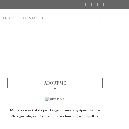
CURSOS
CONTACTO
ABOUT ME
Mi nombre es Cata López, tengo 33 años, soy #periodista &
#blogger. Me gusta la moda, las tendencias y el maquillaje.