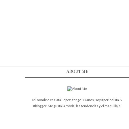
ABOUT ME
Mi nombre es Cata López, tengo 33 años, soy #periodista &
#blogger. Me gusta la moda, las tendencias y el maquillaje.