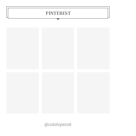
PINTEREST
@catalopezok