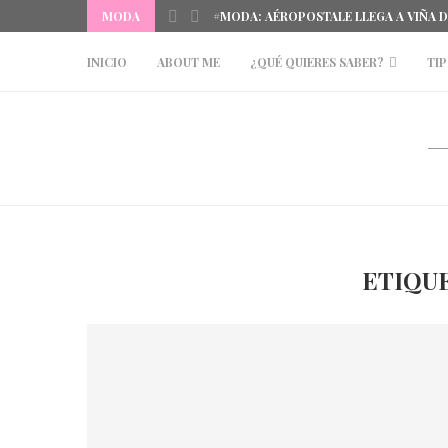
MODA
#MODA: AÉROPOSTALE LLEGA A VIÑA 
INICIO
ABOUT ME
¿QUÉ QUIERES SABER?
TIP
ETIQU