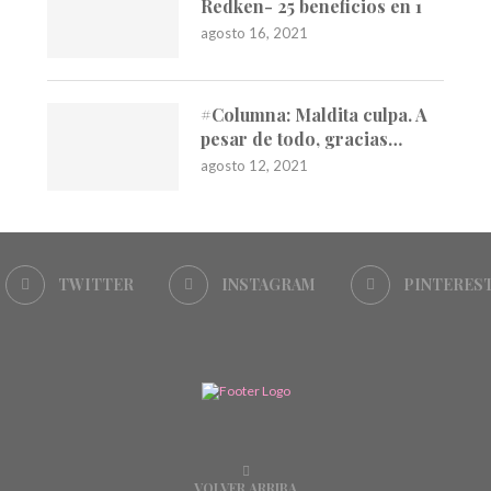
Redken- 25 beneficios en 1
agosto 16, 2021
#Columna: Maldita culpa. A
pesar de todo, gracias…
agosto 12, 2021
TWITTER
INSTAGRAM
PINTERES
VOLVER ARRIBA