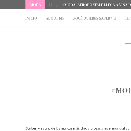
MODA
#MODA: AÉROPOSTALE LLEGA A VIÑA 
INICIO
ABOUT ME
¿QUÉ QUIERES SABER?
TIP
#MOD
Burberry es una de las marcas más chic y lujosas a nivel mundial y ah