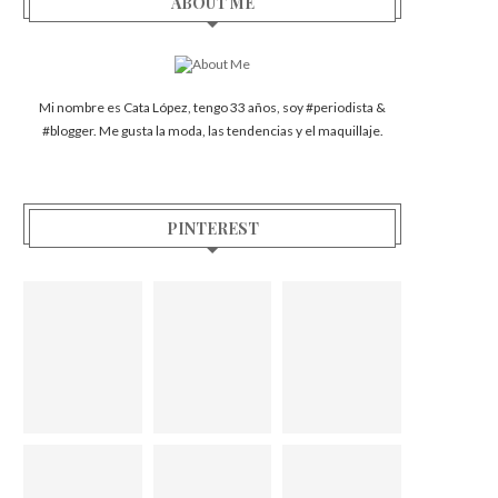
ABOUT ME
Mi nombre es Cata López, tengo 33 años, soy #periodista &
#blogger. Me gusta la moda, las tendencias y el maquillaje.
PINTEREST