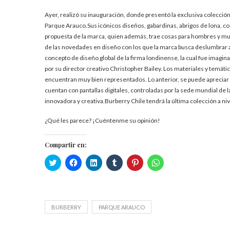
Ayer, realizó su inauguración, donde presentó la exclusiva colección 
Parque Arauco.Sus icónicos diseños, gabardinas, abrigos de lona, cos
propuesta de la marca, quien además, trae cosas para hombres y muje
de las novedades en diseño con los que la marca busca deslumbrar 
concepto de diseño global de la firma londinense, la cual fue imagin
por su director creativo Christopher Bailey. Los materiales y temátic
encuentran muy bien representados. Lo anterior, se puede apreciar
cuentan con pantallas digitales, controladas por la sede mundial de l
innovadora y creativa.Burberry Chile tendrá la última colección a ni
¿Qué les parece? ¡Cuéntenme su opinión!
Compartir en:
Haz
Haz
Haz
Haz
Haz
Haz
clic
clic
clic
clic
clic
clic
para
para
para
para
para
para
compartir
compartir
compartir
compartir
compartir
compartir
en
en
en
en
en
en
Twitter
Facebook
LinkedIn
Tumblr
Pinterest
WhatsApp
(Se
(Se
(Se
(Se
(Se
(Se
abre
abre
abre
abre
abre
abre
BURBERRY
PARQUE ARAUCO
en
en
en
en
en
en
una
una
una
una
una
una
ventana
ventana
ventana
ventana
ventana
ventana