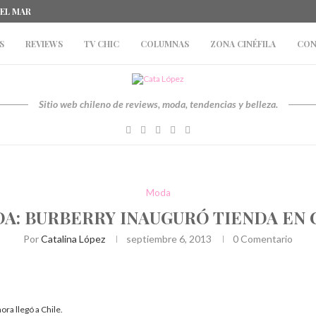
DEL MAR
S
REVIEWS
TV CHIC
COLUMNAS
ZONA CINÉFILA
CON
Sitio web chileno de reviews, moda, tendencias y belleza.
Moda
A: BURBERRY INAUGURÓ TIENDA EN 
Por
Catalina López
septiembre 6, 2013
0 Comentario
ora llegó a Chile.