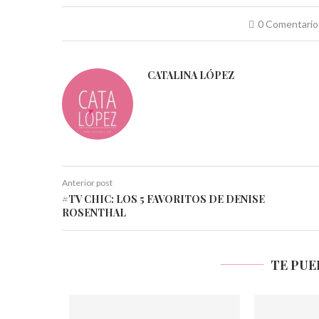
nueva)
nueva)
nueva)
nueva)
nueva)
nueva)
0 Comentario
CATALINA LÓPEZ
Anterior post
#TV CHIC: LOS 5 FAVORITOS DE DENISE
ROSENTHAL
TE PUE