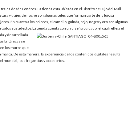
traída desde Londres. La tienda está ubicada en el Distrito de Lujo del Mall
tura y trajes de noche son algunas teles que forman parte de la lujosa
res. En cuanto a los colores, el camello, guinda, rojo, negro y oro son algunas
a todos sus adeptos.
La tienda cuenta con un diseño cuidado, el cual refleja el
ada y desarrollada
as británicas se
 en los muros que
a marca. De esta manera, la experiencia de los contenidos digitales resulta
vel mundial, sus fragancias y accesorios.