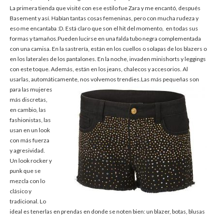
La primera tienda que visité con ese estilo fue Zara y me encantó, después
Basement y así. Habían tantas cosas femeninas, pero con mucha rudeza y
eso me encantaba :D. Está claro que son el hit del momento, en todas sus
formas y tamaños.Pueden lucirse en una falda tubo negra complementada
con una camisa. En la sastrería, están en los cuellos o solapas de los blazers o
en los laterales de los pantalones. En la noche, invaden minishorts y leggings
con este toque. Además, están en los jeans, chalecos y accesorios. Al
usarlas, automáticamente, nos volvemos trendies.
Las más pequeñas son
para las mujeres
más discretas,
en cambio, las
fashionistas, las
usan en un look
con más fuerza
y agresividad.
Un look rocker y
punk que se
mezcla con lo
clásico y
tradicional. Lo
ideal es tenerlas en prendas en donde se noten bien: un blazer, botas, blusas