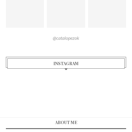
@catalopezok
INSTAGRAM
ABOUT ME