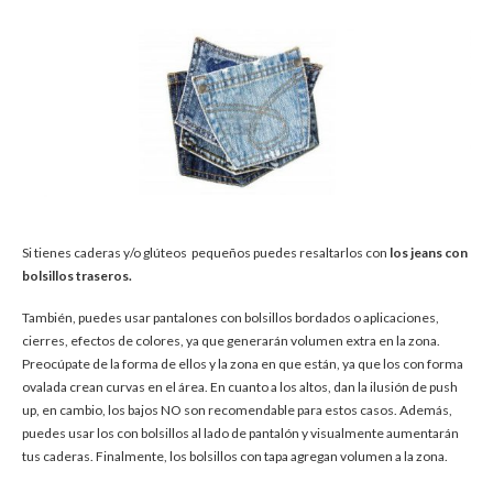
Si tienes caderas y/o glúteos pequeños puedes resaltarlos con
los jeans con
bolsillos traseros.
También, puedes usar pantalones con bolsillos bordados o aplicaciones,
cierres, efectos de colores, ya que generarán volumen extra en la zona.
Preocúpate de la forma de ellos y la zona en que están, ya que los con forma
ovalada crean curvas en el área. En cuanto a los altos, dan la ilusión de push
up, en cambio, los bajos NO son recomendable para estos casos. Además,
puedes usar los con bolsillos al lado de pantalón y visualmente aumentarán
tus caderas. Finalmente, los bolsillos con tapa agregan volumen a la zona.