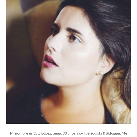
Mi nombre es Cata López, tengo 33 años, soy #periodista & #blogger. Me