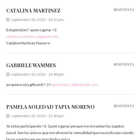
CATALINA MARTINEZ
RESPUESTA
septiembre 10, 2013 - 12:41 pm
Estupendoo!! quiero ganar <3
catalina.martinez.n@gmail.com
Catalina Martinez Navarro
GABRIELE WAMMES
RESPUESTA
septiembre 10, 2013 - 12:40 pm
yo quiero una giftcard!! :)!!
gwammes_3@hotmail.com
PAMELA SOLEDAD TAPIA MORENO
RESPUESTA
septiembre 10, 2013 - 12:40 pm
Ya estoy participando <3. Quiero ganar porque me encantan los zapatos
Gacel. Son los únicos que me ofrecen la comodidad que necesito aún siendo
tacos y me hacen ver más linda y única.