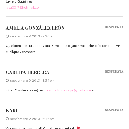
Javiera Gutiérrez
java00_7@hotmail.com
AMELIA GONZÁLEZ LEÓN
RESPUESTA
septiembre 9, 2013 - 9:30 pm
Qué buen concursoooo Cata !!! yo quiero ganar, ya me inscribí con todo =P,
publiqué y compartí !
CARLITA HERRERA
RESPUESTA
septiembre 9, 2013 - 8:54 pm
q top!!! yo kierooo =) mail:
carlita.herrera.p@gmail.com
=)
KARI
RESPUESTA
septiembre 9, 2013 - 8:48 pm
Yaa estoy participando!! Gacel me encantan!!