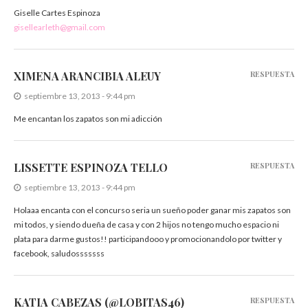
Giselle Cartes Espinoza
gisellearleth@gmail.com
XIMENA ARANCIBIA ALEUY
RESPUESTA
septiembre 13, 2013 - 9:44 pm
Me encantan los zapatos son mi adicción
LISSETTE ESPINOZA TELLO
RESPUESTA
septiembre 13, 2013 - 9:44 pm
Holaaa encanta con el concurso seria un sueño poder ganar mis zapatos son
mi todos, y siendo dueña de casa y con 2 hijos no tengo mucho espacio ni
plata para darme gustos!! participandooo y promocionandolo por twitter y
facebook, saludosssssss
KATIA CABEZAS (@LOBITAS46)
RESPUESTA