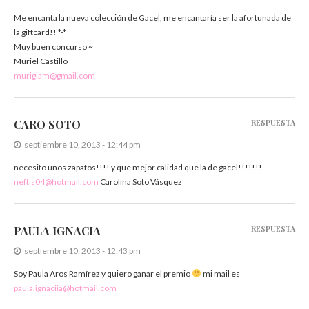
Me encanta la nueva colección de Gacel, me encantaría ser la afortunada de
la giftcard!! *-*
Muy buen concurso ~
Muriel Castillo
muriglam@gmail.com
CARO SOTO
RESPUESTA
septiembre 10, 2013 - 12:44 pm
necesito unos zapatos!!!! y que mejor calidad que la de gacel!!!!!!!
neftis04@hotmail.com
Carolina Soto Vásquez
PAULA IGNACIA
RESPUESTA
septiembre 10, 2013 - 12:43 pm
Soy Paula Aros Ramírez y quiero ganar el premio
mi mail es
paula.ignaciia@hotmail.com