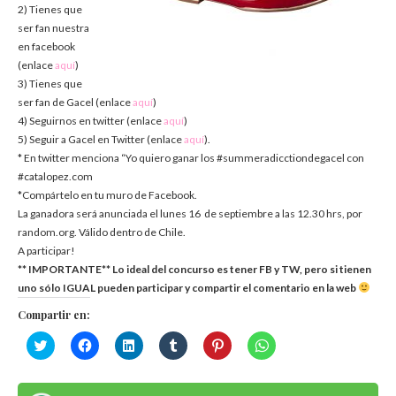
2) Tienes que
ser fan nuestra
en facebook
(enlace
aquí
)
3) Tienes que
ser fan de Gacel (enlace
aquí
)
4) Seguirnos en twitter (enlace
aquí
)
5) Seguir a Gacel en Twitter (enlace
aquí
).
* En twitter menciona “Yo quiero ganar los #summeradicctiondegacel con
#catalopez.com
*Compártelo en tu muro de Facebook.
La ganadora será anunciada el lunes 16 de septiembre a las 12.30 hrs, por
random.org. Válido dentro de Chile.
A participar!
** IMPORTANTE** Lo ideal del concurso es tener FB y TW, pero si tienen
uno sólo IGUAL pueden participar y compartir el comentario en la web
Compartir en:
Haz
Haz
Haz
Haz
Haz
Haz
clic
clic
clic
clic
clic
clic
para
para
para
para
para
para
compartir
compartir
compartir
compartir
compartir
compartir
en
en
en
en
en
en