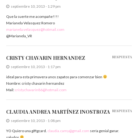
septiembre 10, 2013 - 1:29 pm
Que la suerte me acompañe!!!!
Marianela Velasquez Romero
marianela.velasquez@hotmail.com
@Marianela_VR
CRISTY CHAVARIN HERNANDEZ
RESPUESTA
septiembre 10, 2013 - 1:17 pm
ideal para esta primavera unos zapatos para comenzar bien
Nombre: cristy chavarin hernandez
Mail:
cristychavarin86@hotmail.com
CLAUDIA ANDREA MARTÍNEZ INOSTROZA
RESPUESTA
septiembre 10, 2013 - 1:08 pm
YO Quiero una giftgcard.
claudia.camy@gmail.com
sería genial ganar.
saludos