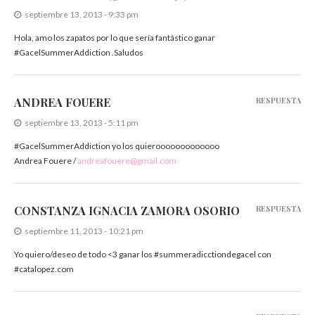
septiembre 13, 2013 - 9:33 pm
Hola, amo los zapatos por lo que sería fantástico ganar
#GacelSummerAddiction .Saludos
ANDREA FOUERE
RESPUESTA
septiembre 13, 2013 - 5:11 pm
#GacelSummerAddiction yo los quierooooooooooooo
Andrea Fouere /
andreafouere@gmail.com
CONSTANZA IGNACIA ZAMORA OSORIO
RESPUESTA
septiembre 11, 2013 - 10:21 pm
Yo quiero/deseo de todo <3 ganar los #summeradicctiondegacel con
#catalopez.com