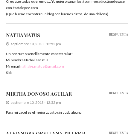
Creo que todas queremos… Yo quiero ganar los #summeradicctiondegacel
con #catalopez.com
(Que bueno encontrar un blog con buenos datos, de una chilena)
NATHAMATUS
RESPUESTA
septiembre 10, 2013 - 12:52 pm
Un concurso sencillamente espectacular!
Mi nombre Nathalie Matus
Mi email
nathalie.matus@gmail.com
Slds
MIRTHA DONOSO AGUILAR
RESPUESTA
septiembre 10, 2013 - 12:52 pm
Para mi gacel es el mejor zapato sin duda alguna.
ALEJANDRA ORELLANA TILLERIA
RESPUESTA