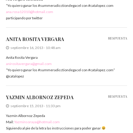
“Yo quiero ganar los #summeradicctiondegacel con #catalopez.com
ana.rosa12010@hotmail.com
participando por twitter
ANITA ROSITA VERGARA
RESPUESTA
septiembre 16, 2013 - 10:48 am
Anita Rosita Vergara
anirositavergara@gmail.com
“Yo quiero ganar los #summeradicctiondegacel con #catalopez.com“
@catalopez
YAZMIN ALBORNOZ ZEPEDA
RESPUESTA
septiembre 15, 2013 - 11:33 pm
Yazmin Albornoz Zepeda
Mail:
Yazminsoraya@hotmail.com
Siguiendo al pie de la letra las instrucciones para poder ganar