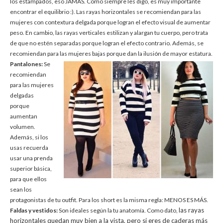
los estampados, eso JAMÁS. Como siempre les digo, es muy importante
encontrar el equilibrio :). Las rayas horizontales se recomiendan para las
mujeres con contextura delgada porque logran el efecto visual de aumentar
peso. En cambio, las rayas verticales estilizan y alargan tu cuerpo, pero trata
de que no estén separadas porque logran el efecto contrario. Además, se
recomiendan para las mujeres bajas porque dan la ilusión de mayor estatura.
Pantalones:
Se
recomiendan
para las mujeres
delgadas
porque
aumentan
volumen.
Además, si los
usas recuerda
usar una prenda
superior básica,
para que ellos
sean los
protagonistas de tu outfit. Para los short es la misma regla: MENOS ES MÁS.
las rayas
Faldas y vestidos:
Son ideales según la tu anatomía. Como dato,
horizontales quedan muy bien a la vista, pero si eres de caderas más