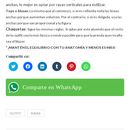
anchas, lo mejor es optar por rayas verticales para estilizar.
Tops o blusas:
Lo mismo que al comienzo, si eres rellenita evita las líneas
anchas porque aumentan volumen. Por el contrario, si eres delgada, usa las
anchas porque van proporcional a tu figura.
Chaquetas:
Sigue las mismas reglas. Si optas por este atuendo que el resto
de tu outfit sea lo más básico o neutro posible para que la prenda que resalte
sea el blazer.
* ¡MANTÉN EL EQUILIBRIO CON TU ANATOMÍA Y MENOS ES MÁS!
Compartir en:
Haz
Haz
Haz
Haz
Haz
Haz
clic
clic
clic
clic
clic
clic
para
para
para
para
para
para
compartir
compartir
compartir
compartir
compartir
compartir
en
en
en
en
en
en
Twitter
Facebook
LinkedIn
Tumblr
Pinterest
WhatsApp
Comparte en WhatsApp
(Se
(Se
(Se
(Se
(Se
(Se
abre
abre
abre
abre
abre
abre
en
en
en
en
en
en
una
una
una
una
una
una
ventana
ventana
ventana
ventana
ventana
ventana
nueva)
nueva)
nueva)
nueva)
nueva)
nueva)
OUTFIT
RAYAS