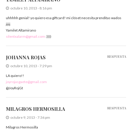
octubre 10, 2013 - 8:16 pm
uhhhhh genial! yo quiero esa giftcard! mi clóset necesita prenditas wados
jijij
Yamilet Altamirano
silentxalarm@gmail.com
:))))
JOHANNA ROJAS
RESPUESTA
octubre 10, 2013 - 7:29 pm
LA quiero!!
joyrojasgaete@gmail.com
@JoyRojGt
MILAGROS HERMOSILLA
RESPUESTA
octubre 9, 2013 - 7:36 pm
Milagros Hermosilla