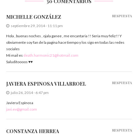
30 COMENTARIOS
MICHELLE GONZÁLEZ
RESPUESTA
septiembre 29, 2014 - 11:11 pm
Hola , buenas noches , ojala ganee , me encantaria !! Seria muy feliz!! Y
obviamente soy fan de la pagina hace tiempo y los sigo en todas las redes
sociales
Mi mail es
death.harmonic21@hotmail.com
Saluditoooos ♥♥
JAVIERA ESPINOSA VILLARROEL
RESPUESTA
julio 26, 2014 - 6:47 pm
Javiera Espinosa
javi.ev@gmail.com
CONSTANZA HERREA
RESPUESTA