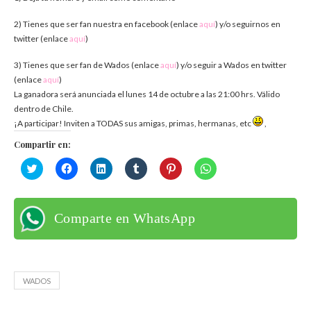
2) Tienes que ser fan nuestra en facebook (enlace
aquí
) y/o seguirnos en
twitter (enlace
aquí
)
3) Tienes que ser fan de Wados (enlace
aquí
) y/o seguir a Wados en twitter
(enlace
aquí
)
La ganadora será anunciada el lunes 14 de octubre a las 21:00 hrs. Válido
dentro de Chile.
¡A participar! Inviten a TODAS sus amigas, primas, hermanas, etc
,
Compartir en:
Haz
Haz
Haz
Haz
Haz
Haz
clic
clic
clic
clic
clic
clic
para
para
para
para
para
para
compartir
compartir
compartir
compartir
compartir
compartir
en
en
en
en
en
en
Twitter
Facebook
LinkedIn
Tumblr
Pinterest
WhatsApp
Comparte en WhatsApp
(Se
(Se
(Se
(Se
(Se
(Se
abre
abre
abre
abre
abre
abre
en
en
en
en
en
en
una
una
una
una
una
una
ventana
ventana
ventana
ventana
ventana
ventana
nueva)
nueva)
nueva)
nueva)
nueva)
nueva)
WADOS