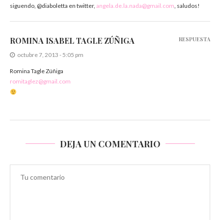
siguendo, @diaboletta en twitter,
angela.de.la.nada@gmail.com
, saludos!
ROMINA ISABEL TAGLE ZÚÑIGA
RESPUESTA
octubre 7, 2013 - 5:05 pm
Romina Tagle Zúñiga
romitaglez@gmail.com
DEJA UN COMENTARIO