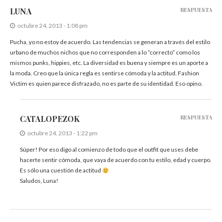
LUNA
RESPUESTA
octubre 24, 2013 - 1:08 pm
Pucha, yo no estoy de acuerdo. Las tendencias se generan a través del estilo
urbano de muchos nichos que no corresponden a lo “correcto” como los
mismos punks, hippies, etc. La diversidad es buena y siempre es un aporte a
la moda. Creo que la única regla es sentirse cómoda y la actitud. Fashion
Victim es quien parece disfrazado, no es parte de su identidad. Eso opino.
CATALOPEZOK
RESPUESTA
octubre 24, 2013 - 1:22 pm
Súper! Por eso digo al comienzo de todo que el outfit que uses debe
hacerte sentir cómoda, que vaya de acuerdo con tu estilo, edad y cuerpo.
Es sólo una cuestión de actitud
Saludos, Luna!