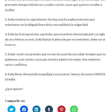
presente siempre dónde vas y cuáles son las cosas que quieres resaltar y
ocultar.
3. Evita mostrar tu ropa interior: No hay mucha explicación más que
estaríamos en la delgada línea de la sensualidad y la vulgaridad.
4. Evita las transparencias o prendas que muestren demasiada piel: La regla
de oro: Menos es más. Evita llamar la atención por no verte bien, debe ser al
inverso.
5. Evitar vestir con prendas que no van de acuerdo a tu edad: Aceptar que no
podemos usar ciertas cosas por nuestra edad es lo mejor. Nos evitamos
varios conflictos.
6. Evita llevar demasiado maquillaje y accesorios: Vamos de nuevo: MENOS
ES MÁS
¿Qué opinan?
Compartir en:
Haz
Haz
Haz
Haz
Haz
Haz
clic
clic
clic
clic
clic
clic