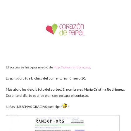
El sorteo se hizo por medio de
http://www.random,org
.
La ganadora fue la chica del comentario número
10
.
Más abajo les dejo la foto del sorteo. El nombre es
María Cristina Rodríguez
.
Durante el día, te escribiré un correo para el contacto.
Niñas ¡MUCHAS GRACIAS participar
!