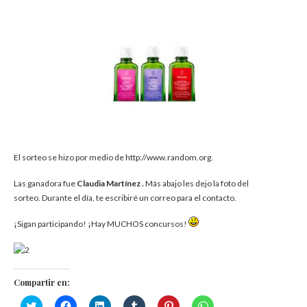
El sorteo se hizo por medio de http://www.random.org.
Las ganadora fue
Claudia Martínez .
Más abajo les dejo la foto del
sorteo. Durante el día, te escribiré un correo para el contacto.
¡Sigan participando! ¡Hay MUCHOS concursos!
Compartir en:
Haz
Haz
Haz
Haz
Haz
Haz