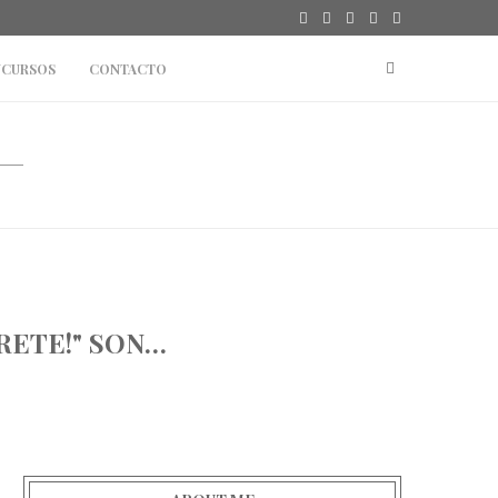
TOPSHOP
#SPORT: REEBOK CLASSIC X BEAMS #ESTOESCLA
CURSOS
CONTACTO
RETE!" SON…