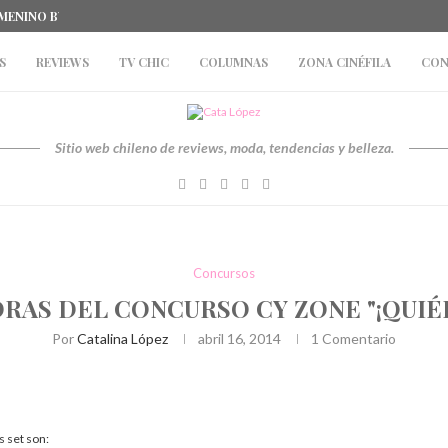
EMENINO BY CAFFARENA
#EVENTOS: STUDENT LATES BY TOPMAN Y 
S
REVIEWS
TV CHIC
COLUMNAS
ZONA CINÉFILA
CON
Sitio web chileno de reviews, moda, tendencias y belleza.
Concursos
RAS DEL CONCURSO CY ZONE "¡QUIÉ
Por
Catalina López
abril 16, 2014
1 Comentario
 set son: