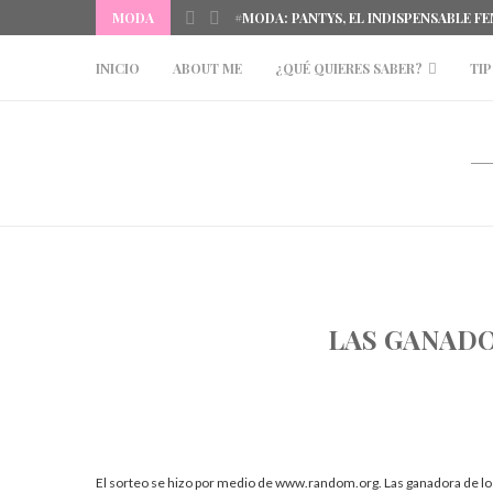
IÑA DEL MAR
MODA
#MODA: PANTYS, EL INDISPENSABLE F
INICIO
ABOUT ME
¿QUÉ QUIERES SABER?
TIP
LAS GANADO
El sorteo se hizo por medio de www.random.org. Las ganadora de los