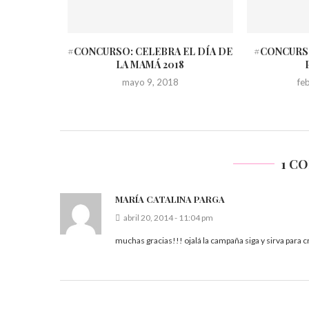
TICIPA POR
#CONCURSO: CELEBRA EL DÍA DE
#CONCURSO
UCTOS
LA MAMÁ 2018
7
mayo 9, 2018
fe
1 C
MARÍA CATALINA PARGA
abril 20, 2014 - 11:04 pm
muchas gracias!!! ojalá la campaña siga y sirva para 