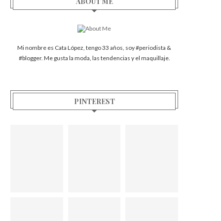
ABOUT ME
Mi nombre es Cata López, tengo 33 años, soy #periodista &
#blogger. Me gusta la moda, las tendencias y el maquillaje.
PINTEREST