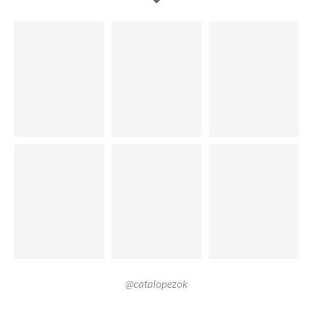
@catalopezok