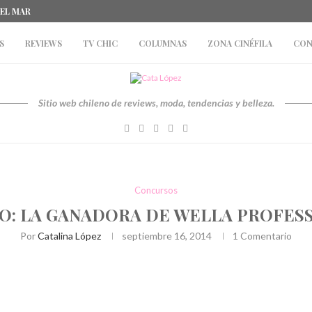
DEL MAR
S
REVIEWS
TV CHIC
COLUMNAS
ZONA CINÉFILA
CON
Sitio web chileno de reviews, moda, tendencias y belleza.
Concursos
: LA GANADORA DE WELLA PROFES
Por
Catalina López
septiembre 16, 2014
1 Comentario