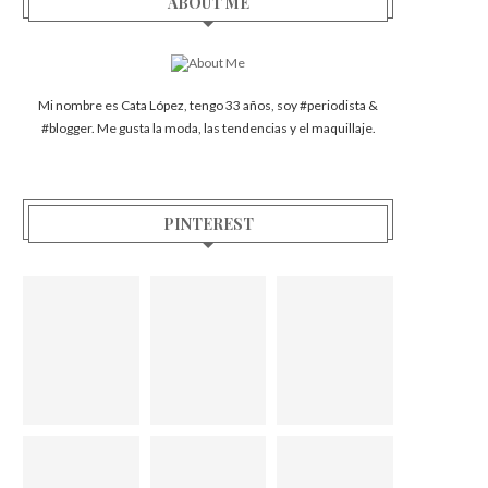
ABOUT ME
Mi nombre es Cata López, tengo 33 años, soy #periodista &
#blogger. Me gusta la moda, las tendencias y el maquillaje.
PINTEREST