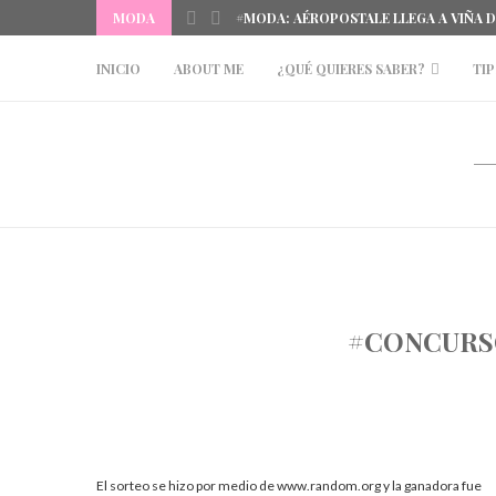
MODA
#MODA: AÉROPOSTALE LLEGA A VIÑA 
INICIO
ABOUT ME
¿QUÉ QUIERES SABER?
TIP
#CONCURSO
El sorteo se hizo por medio de www.random.org y la ganadora fue