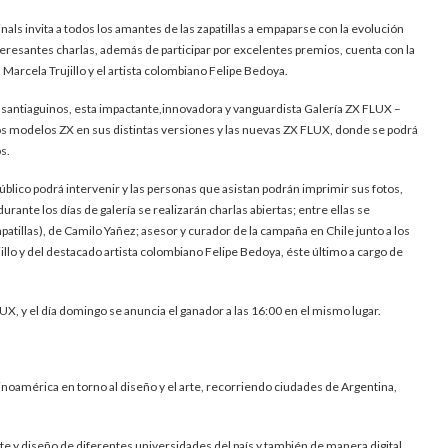
als invita a todos los amantes de las zapatillas a empaparse con la evolución
nteresantes charlas, además de participar por excelentes premios, cuenta con la
 Marcela Trujillo y el artista colombiano Felipe Bedoya.
e santiaguinos, esta impactante,innovadora y vanguardista Galería ZX FLUX –
rios modelos ZX en sus distintas versiones y las nuevas ZX FLUX, donde se podrá
s.
 público podrá intervenir y las personas que asistan podrán imprimir sus fotos,
nte los días de galería se realizarán charlas abiertas; entre ellas se
atillas), de Camilo Yañez; asesor y curador de la campaña en Chile junto a los
ujillo y del destacado artista colombiano Felipe Bedoya, éste último a cargo de
LUX, y el día domingo se anuncia el ganador a las 16:00 en el mismo lugar.
atinoamérica en torno al diseño y el arte, recorriendo ciudades de Argentina,
te y diseño de diferentes universidades del país y también de manera digital