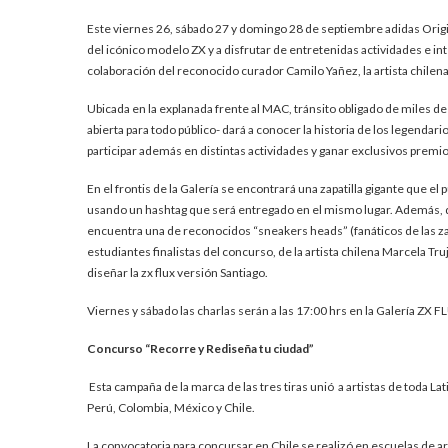
Este viernes 26, sábado 27 y domingo 28 de septiembre adidas Origin
del icónico modelo ZX y a disfrutar de entretenidas actividades e i
colaboración del reconocido curador Camilo Yañez, la artista chilena
Ubicada en la explanada frente al MAC, tránsito obligado de miles d
abierta para todo público- dará a conocer la historia de los legenda
participar además en distintas actividades y ganar exclusivos premio
En el frontis de la Galería se encontrará una zapatilla gigante que el
usando un hashtag que será entregado en el mismo lugar. Además, dura
encuentra una de reconocidos “sneakers heads” (fanáticos de las zap
estudiantes finalistas del concurso, de la artista chilena Marcela Tr
diseñar la zx flux versión Santiago.
Viernes y sábado las charlas serán a las 17:00 hrs en la Galería ZX F
Concurso “Recorre y Rediseña tu ciudad”
Esta campaña de la marca de las tres tiras unió a artistas de toda L
Perú, Colombia, México y Chile.
La convocatoria para concursar en Chile se realizó en escuelas de ar