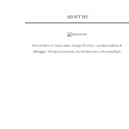
ABOUT ME
Mi nombre es Cata López, tengo 33 años, soy #periodista &
#blogger. Me gusta la moda, las tendencias y el maquillaje.