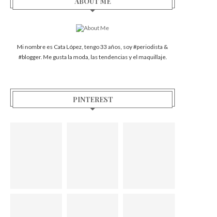
ABOUT ME
Mi nombre es Cata López, tengo 33 años, soy #periodista &
#blogger. Me gusta la moda, las tendencias y el maquillaje.
PINTEREST