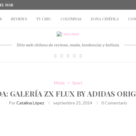
DEL MAR
S
REVIEWS
TV CHIC
COLUMNAS
ZONA CINÉFILA
CON
Sitio web chileno de reviews, moda, tendencias y belleza.
Moda
Sport
: GALERÍA ZX FLUX BY ADIDAS ORIG
Por
Catalina López
septiembre 25, 2014
0 Comentario