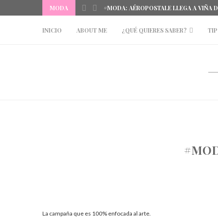
MODA
#MODA: AÉROPOSTALE LLEGA A VIÑA 
INICIO
ABOUT ME
¿QUÉ QUIERES SABER?
TIP
#MODA
La campaña que es 100% enfocada al arte.