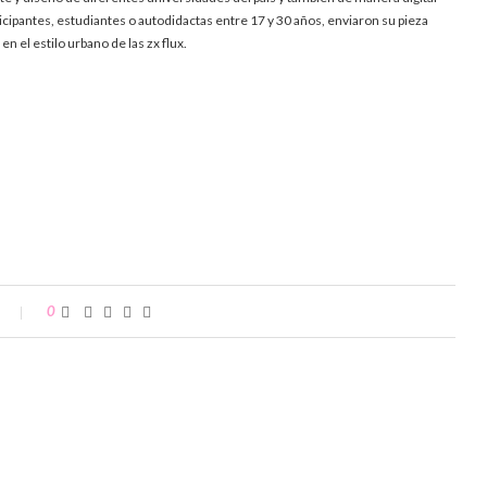
ticipantes, estudiantes o autodidactas entre 17 y 30 años, enviaron su pieza
en el estilo urbano de las zx flux.
0