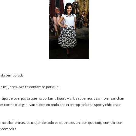
esta temporada.
as mujeres. Acá te contamos por qué.
r tipo de cuerpo, ya que no cortan la figura y si las sabemos usar no ensanchan
 cortas o largas, van súper en onda con crop top, poleras sporty chic, over
orma o ballerinas. Lo mejor de todo es que no es un look que exija cumplir con
ir cómodas.