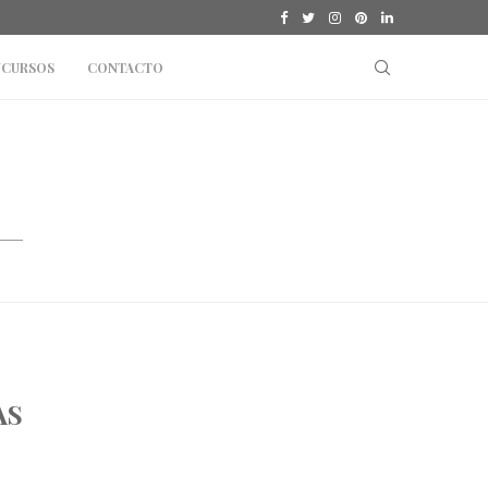
CLASSIC
#MODA: COLECCIÓN ALPACA MADE IN PERÚ BY RI
CURSOS
CONTACTO
AS