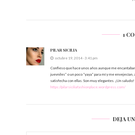
1 C
PILAR SICILIA
octubre 19, 2014 - 3:41 pm
Confieso que hace unos años aunque me encantaban,
juevniles” o un poco “yaya” para mí y me envejecían
satisfecha con ellas. Son muy elegantes. ¡Un saludo!
https://pilarsiciliafashionplace.wordpress.com/
DEJA U