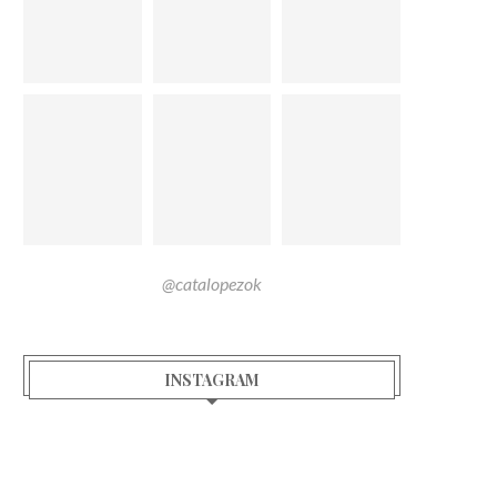
@catalopezok
INSTAGRAM
#SPORT: REEBOK CLASSIC X
#MODA: COLECCIÓN ALPA
BEAMS #ESTOESCLASSIC
MADE IN PERÚ BY RIPLE
mayo 23, 2016
mayo 17, 2016