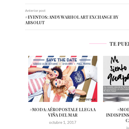
Anterior post
#EVENTOS: ANDY WARHOL ART EXCHANGE BY
ABSOLUT
TE PUE
ERNO 2016
#MODA: AÉROPOSTALE LLEGA A
#MOD
PIE
VIÑA DEL MAR
INDISPENS
C
octubre 1, 2017
j