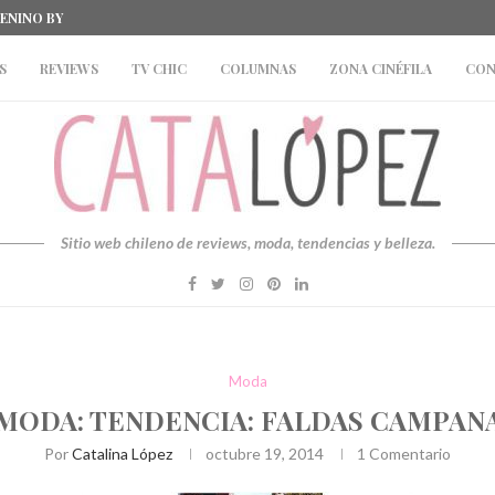
MENINO BY CAFFARENA
#SPORT: REEBOK CLASSIC X BEAMS #ESTOES
 Y TOPSHOP
S
REVIEWS
TV CHIC
COLUMNAS
ZONA CINÉFILA
CON
Sitio web chileno de reviews, moda, tendencias y belleza.
Moda
MODA: TENDENCIA: FALDAS CAMPAN
Por
Catalina López
octubre 19, 2014
1 Comentario