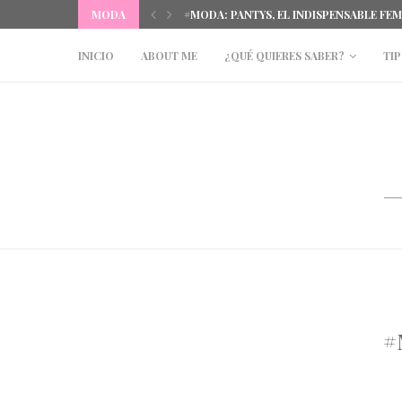
#MODA: PANTYS, EL INDISPENSABLE FE
MODA
#EVENTOS: STUDENT LATES BY TOPMAN
INICIO
ABOUT ME
¿QUÉ QUIERES SABER?
TIP
#