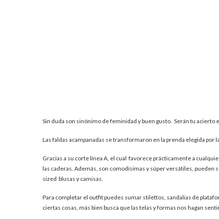
Sin duda son sinónimo de feminidad y buen gusto. Serán tu acierto 
Las faldas acampanadas se transformaron en la prenda elegida por l
Gracias a su corte línea A, el cual favorece prácticamente a cualquie
las caderas. Además, son comodísimas y súper versátiles, pueden ser
sized blusas y camisas.
Para completar el outfit puedes sumar stilettos, sandalias de plataf
ciertas cosas, más bien busca que las telas y formas nos hagan sent