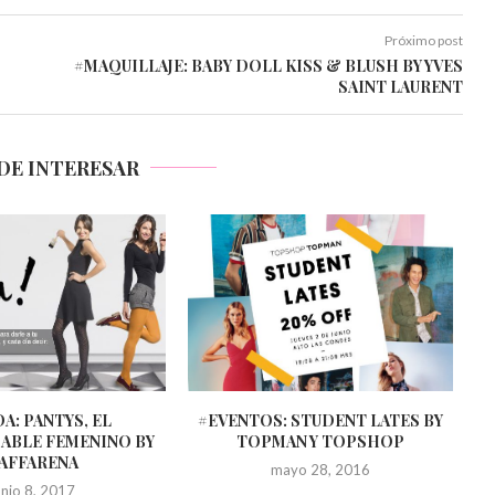
Próximo post
#MAQUILLAJE: BABY DOLL KISS & BLUSH BY YVES
SAINT LAURENT
DE INTERESAR
A: PANTYS, EL
#EVENTOS: STUDENT LATES BY
ABLE FEMENINO BY
TOPMAN Y TOPSHOP
AFFARENA
mayo 28, 2016
unio 8, 2017