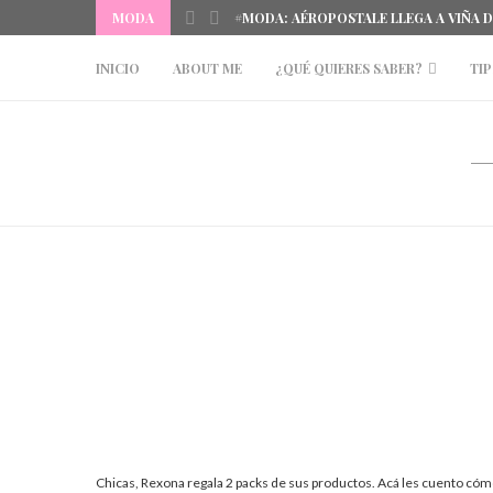
MODA
#MODA: AÉROPOSTALE LLEGA A VIÑA 
INICIO
ABOUT ME
¿QUÉ QUIERES SABER?
TIP
Chicas, Rexona regala 2 packs de sus productos. Acá les cuento cómo