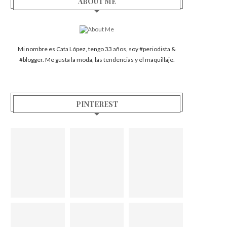
ABOUT ME
Mi nombre es Cata López, tengo 33 años, soy #periodista &
#blogger. Me gusta la moda, las tendencias y el maquillaje.
PINTEREST