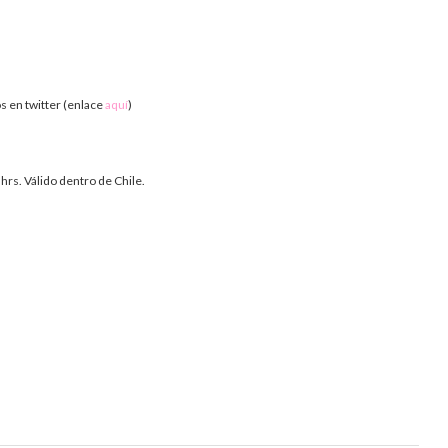
os en twitter (enlace
aquí
)
hrs. Válido dentro de Chile.