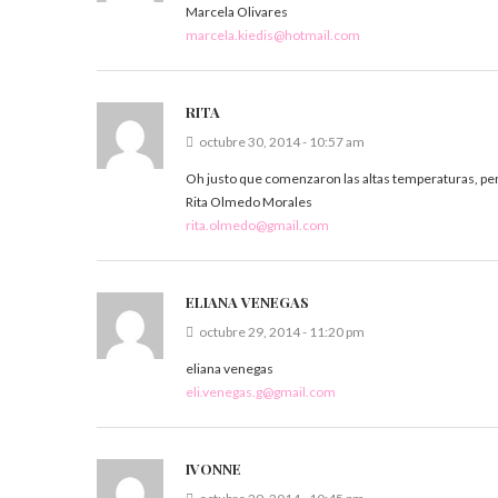
Marcela Olivares
marcela.kiedis@hotmail.com
RITA
octubre 30, 2014 - 10:57 am
Oh justo que comenzaron las altas temperaturas, per
Rita Olmedo Morales
rita.olmedo@gmail.com
ELIANA VENEGAS
octubre 29, 2014 - 11:20 pm
eliana venegas
eli.venegas.g@gmail.com
IVONNE