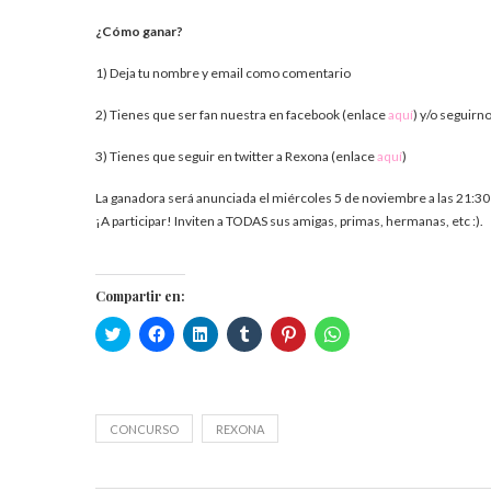
¿Cómo ganar?
1) Deja tu nombre y email como comentario
2) Tienes que ser fan nuestra en facebook (enlace
aquí
) y/o seguirn
3) Tienes que seguir en twitter a Rexona (enlace
aquí
)
La ganadora será anunciada el miércoles 5 de noviembre a las 21:30 
¡A participar! Inviten a TODAS sus amigas, primas, hermanas, etc :).
Compartir en:
Haz
Haz
Haz
Haz
Haz
Haz
clic
clic
clic
clic
clic
clic
para
para
para
para
para
para
compartir
compartir
compartir
compartir
compartir
compartir
en
en
en
en
en
en
Twitter
Facebook
LinkedIn
Tumblr
Pinterest
WhatsApp
(Se
(Se
(Se
(Se
(Se
(Se
abre
abre
abre
abre
abre
abre
CONCURSO
REXONA
en
en
en
en
en
en
una
una
una
una
una
una
ventana
ventana
ventana
ventana
ventana
ventana
nueva)
nueva)
nueva)
nueva)
nueva)
nueva)