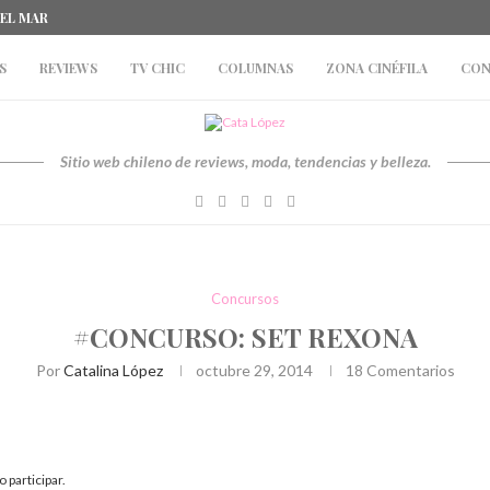
DEL MAR
S
REVIEWS
TV CHIC
COLUMNAS
ZONA CINÉFILA
CON
Sitio web chileno de reviews, moda, tendencias y belleza.
Concursos
#CONCURSO: SET REXONA
Por
Catalina López
octubre 29, 2014
18 Comentarios
 participar.