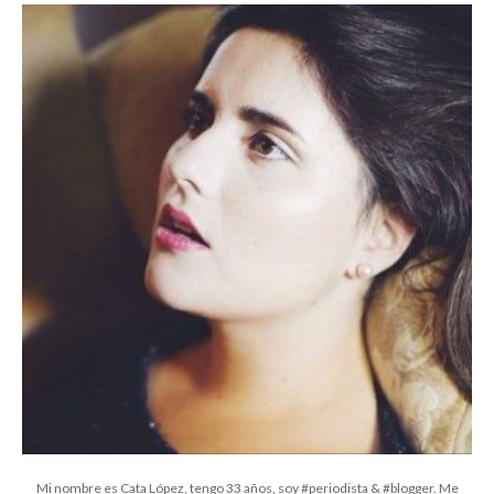
Mi nombre es Cata López, tengo 33 años, soy #periodista & #blogger. Me