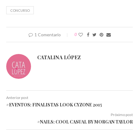
nueva)
nueva)
nueva)
nueva)
nueva)
nueva)
CONCURSO
1 Comentario
0
CATALINA LÓPEZ
Anterior post
#EVENTOS: FINALISTAS LOOK CYZONE 2015
Próximo post
#NAILS: COOL CASUAL BY MORGAN TAYLOR