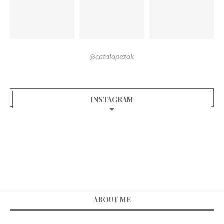
@catalopezok
INSTAGRAM
ABOUT ME