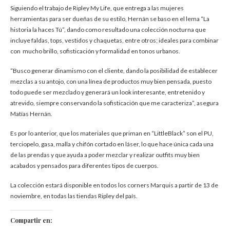
Siguiendo el trabajo de Ripley My Life, que entrega a las mujeres
herramientas para ser dueñas de su estilo, Hernán se baso en el lema “La
historia la haces Tú”, dando como resultado una colección nocturna que
incluye faldas, tops, vestidos y chaquetas, entre otros; ideales para combinar
con mucho brillo, sofisticación y formalidad en tonos urbanos.
“Busco generar dinamismo con el cliente, dando la posibilidad de establecer
mezclas a su antojo, con una línea de productos muy bien pensada, puesto
todo puede ser mezclado y generará un look interesante, entretenido y
atrevido, siempre conservando la sofisticación que me caracteriza”, asegura
Matías Hernán.
Es por lo anterior, que los materiales que priman en “LittleBlack” son el PU,
terciopelo, gasa, malla y chifón cortado en láser, lo que hace única cada una
de las prendas y que ayuda a poder mezclar y realizar outfits muy bien
acabados y pensados para diferentes tipos de cuerpos.
La colección estará disponible en todos los corners Marquis a partir de 13 de
noviembre, en todas las tiendas Ripley del país.
Compartir en: