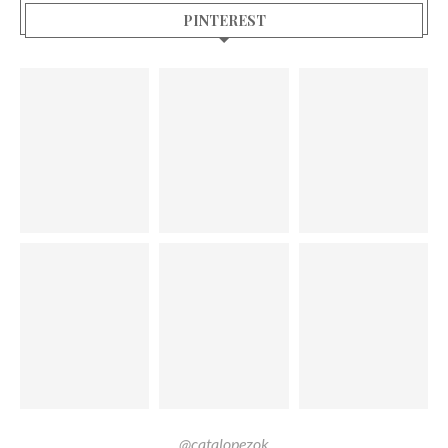
PINTEREST
@catalopezok