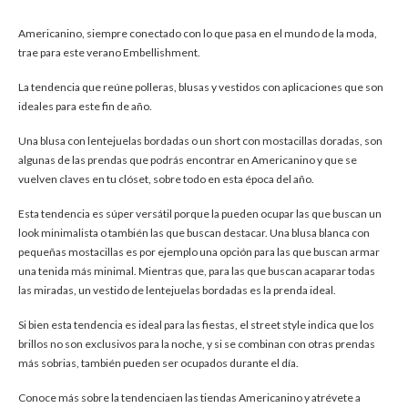
Americanino, siempre conectado con lo que pasa en el mundo de la moda,
trae para este verano Embellishment.
La tendencia que reúne polleras, blusas y vestidos con aplicaciones que son
ideales para este fin de año.
Una blusa con lentejuelas bordadas o un short con mostacillas doradas, son
algunas de las prendas que podrás encontrar en Americanino y que se
vuelven claves en tu clóset, sobre todo en esta época del año.
Esta tendencia es súper versátil porque la pueden ocupar las que buscan un
look minimalista o también las que buscan destacar. Una blusa blanca con
pequeñas mostacillas es por ejemplo una opción para las que buscan armar
una tenida más minimal. Mientras que, para las que buscan acaparar todas
las miradas, un vestido de lentejuelas bordadas es la prenda ideal.
Si bien esta tendencia es ideal para las fiestas, el street style indica que los
brillos no son exclusivos para la noche, y si se combinan con otras prendas
más sobrias, también pueden ser ocupados durante el día.
Conoce más sobre la tendenciaen las tiendas Americanino y atrévete a