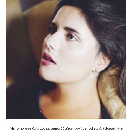
Mi nombre es Cata López, tengo 33 años, soy #periodista & #blogger. Me