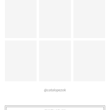
@catalopezok