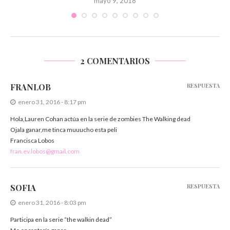
mayo 9, 2018
2 COMENTARIOS
FRANLOB
RESPUESTA
enero 31, 2016 - 8:17 pm
Hola,Lauren Cohan actúa en la serie de zombies The Walking dead
Ojala ganar,me tinca muuucho esta peli
Francisca Lobos
fran.ev.lobos@gmail.com
SOFIA
RESPUESTA
enero 31, 2016 - 8:03 pm
Participa en la serie “the walkin dead”