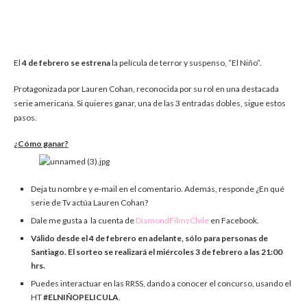
El
4 de febrero se estrena
la película de terror y suspenso, “El Niño”.
Protagonizada por Lauren Cohan, reconocida por su rol en una destacada
serie americana. Si quieres ganar, una de las 3 entradas dobles, sigue estos
pasos.
¿Cómo ganar?
Deja tu nombre y e-mail en el comentario. Además, responde ¿En qué
serie de Tv actúa Lauren Cohan?
Dale me gusta a la cuenta de
DiamondFilmsChile
en Facebook.
Válido desde el 4 de febrero en adelante, sólo para personas de
Santiago. El sorteo se realizará el miércoles 3 de febrero a las 21:00
hrs.
Puedes interactuar en las RRSS, dando a conocer el concurso, usando el
HT
#ELNIÑOPELICULA
.