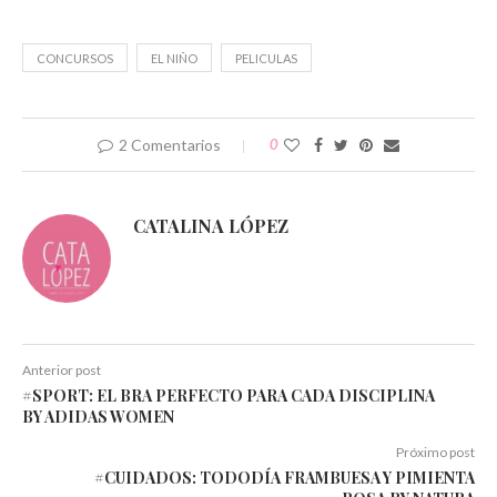
una
una
una
una
una
una
ventana
ventana
ventana
ventana
ventana
ventana
nueva)
nueva)
nueva)
nueva)
nueva)
nueva)
CONCURSOS
EL NIÑO
PELICULAS
2 Comentarios
0
CATALINA LÓPEZ
Anterior post
#SPORT: EL BRA PERFECTO PARA CADA DISCIPLINA
BY ADIDAS WOMEN
Próximo post
#CUIDADOS: TODODÍA FRAMBUESA Y PIMIENTA