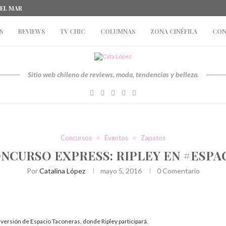
DEL MAR
S
REVIEWS
TV CHIC
COLUMNAS
ZONA CINÉFILA
CON
Sitio web chileno de reviews, moda, tendencias y belleza.
Concursos
Eventos
Zapatos
NCURSO EXPRESS: RIPLEY EN #ESP
Por
Catalina López
mayo 5, 2016
0 Comentario
a versión de Espacio Taconeras, donde Ripley participará.