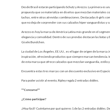
Desde Brasil estarán participando Schutz y Arezzo. La primera es una
propuesta que se materializa en diseños que mezclan materiales com
tachas, entre otras atrevidas combinaciones. Destacadas it-girls co
que no deja de sorprender con sus calzados híper vanguardistas y s
Arezzo es hoy la marca de América Latina más grande en el segmen
elegancia y comodidad. Dentro de sus prendas destacan las botas y
Gisele Bundchen.
La ciudad de Los Ángeles, EE.UU., es el lugar de origen de la marc
inspiración, ofreciendo productos que siempre marcan tendencia. 
de esta marca que ofrece calzados que mezclan vanguardia, estilo 
Encuentra estas tres marcas con un descuento exclusivo en Espacio
Para poder asistir al evento, Ripley regala 2 entradas dobles.
**Concurso**
¿Cómo participar?
¡Muy fácil! Cuéntame por qué quieres 1 de las 2 entradas dobles. D