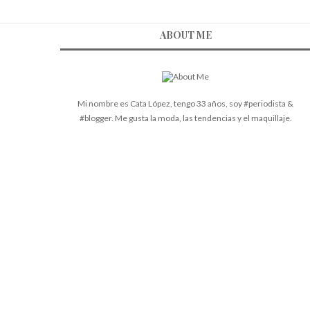
ABOUT ME
Mi nombre es Cata López, tengo 33 años, soy #periodista &
#blogger. Me gusta la moda, las tendencias y el maquillaje.