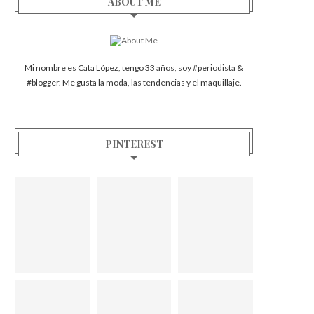
ABOUT ME
Mi nombre es Cata López, tengo 33 años, soy #periodista &
#blogger. Me gusta la moda, las tendencias y el maquillaje.
PINTEREST