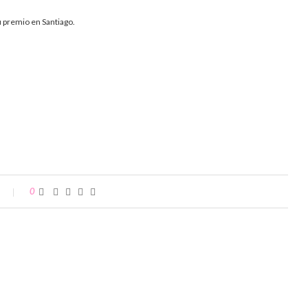
u premio en Santiago.
0