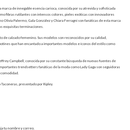
 marca de innegable esencia carioca, conocida por su atrevida y sofisticada
o fibras rutilantes con intensos colores, pieles exóticas con innovadores
mo Olivia Palermo, Gala González y Chiara Ferragni son fanáticas de esta marca
us exquisitas terminaciones.
to de calzado femenino. Sus modelos son reconocidos por su calidad,
 botines que han encantado a importantes modelos e íconos del estilo como
a Jeffrey Campbell, conocida por su constante búsqueda de nuevas fuentes de
Importantes trendsetters fanáticas de la moda como Lady Gaga son seguidoras
y comodidad.
 Taconeras, presentado por Ripley.
eja tu nombre y correo.