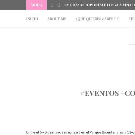
MODA
#MODA: AÉROPOSTALE LLEGA A VIÑA 
INICIO
ABOUT ME
¿QUÉ QUIERES SABER?
TIP
#EVENTOS +CO
Entre el 6 y 8 de mayo se realizará en el Parque Bicentenario la 11v