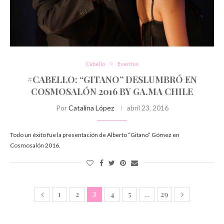
Cabello
Eventos
#CABELLO: “GITANO” DESLUMBRÓ EN
COSMOSALÓN 2016 BY GA.MA CHILE
Por
Catalina López
abril 23, 2016
Todo un éxito fue la presentación de Alberto “Gitano” Gómez en
Cosmosalón 2016.
1
2
4
5
29
3
…