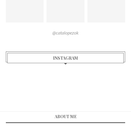
@catalopezok
INSTAGRAM
ABOUT ME