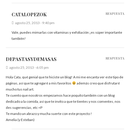
CATALOPEZOK
RESPUESTA
agosto 25, 2013 - 9:40 pm
Vale, puedes mimarlas con vitaminas y exfoliación ¡es súper importante
también!
DEPASTASYDEMASAS
RESPUESTA
agosto 25, 2013 - 6:05 pm
Hola Cata, qué genial que te hiciste un blog! A mi me encanta ver este tipo de
páginas, así que te agregaré a mis favoritos
además creo que disfrutaré
mucho tus nail art.
Te cuento que nosotros empezamos hace poquito también con un blog
dedicado a la comida, así que te invito a que te tientes y nos comentes, nos
des sugerencias, etc =P
Te mando un abrazo y mucha suerte con este proyecto !
Amelia (y Esteban)