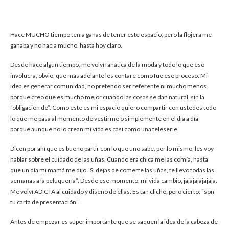
Hace MUCHO tiempo tenía ganas de tener este espacio, pero la flojera me
ganaba y no hacia mucho, hasta hoy claro.
Desde hace algún tiempo, me volví fanática de la moda y todo lo que eso
involucra, obvio, que más adelante les contaré como fue ese proceso. Mi
idea es generar comunidad, no pretendo ser referente ni mucho menos
porque creo que es mucho mejor cuando las cosas se dan natural, sin la
“obligación de”. Como este es mi espacio quiero compartir con ustedes todo
lo que me pasa al momento de vestirme o simplemente en el día a día
porque aunque no lo crean mi vida es casi como una teleserie.
Dicen por ahí que es bueno partir con lo que uno sabe, por lo mismo, les voy
hablar sobre el cuidado de las uñas. Cuando era chica me las comía, hasta
que un día mi mamá me dijo “Si dejas de comerte las uñas, te llevo todas las
semanas a la peluquería”. Desde ese momento, mi vida cambio, jajajajajajaja.
Me volví ADICTA al cuidado y diseño de ellas. Es tan cliché, pero cierto: “son
tu carta de presentación”.
Antes de empezar es súper importante que se saquen la idea de la cabeza de