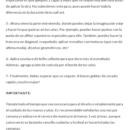
importante es que apliques 2 capas y dejes que se seque muy bien una antes
de aplicar la otra. No subestimes este paso, pues puede hacer toda la
diferencia en la duración de tu nail-art.
5-. Ahora viene la parte entretenida, donde puedes dejar la imaginación volar
y hacer lo que quieras en tus uñas. Por ejemplo, puedes hacer puntos con la
punta de un alfiler o punteros especiales para ello. También, puedes hacer la
francesa en diagonal, craquelado, aplicar esmaltes con texturas (que son de
última moda), diseños geométricos, etc!
6-. Aplica una base de brillo sellante para que dure más el esmaltado.
Además, agrega aceite de cuticula por el borde de tus uñas.
7-. Finalmente, debes esperar que se sequen. Si tienes gotitas de secado
rápido ¡mucho mejor!
IMPORTANTE:
Tómate todo el tiempo que sea necesario para el diseño o simplemente para
el cuidado de tus manos y uñas. Es recomendable exfoliarlas una vez por
semana y realizarse el service de manicure al menos 1 vez al mes, aunque
como verás es bastante sencillo cuidarlas y lo ideal es hacerlo todas las
semanas.