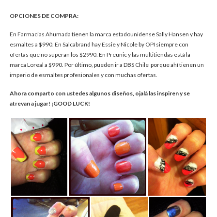
OPCIONES DE COMPRA:
En Farmacias Ahumada tienen la marca estadounidense Sally Hansen y hay
esmaltes a $990. En Salcabrand hay Essie y Nicole by OPI siempre con
ofertas que no superan los $2990. En Preunic y las multitiendas está la
marca Loreal a $990. Por último, pueden ir a DBS Chile porque ahí tienen un
imperio de esmaltes profesionales y con muchas ofertas.
Ahora comparto con ustedes algunos diseños, ojalá las inspiren y se
atrevan a jugar! ¡GOOD LUCK!