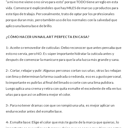
“a mi no me viene o no sirvo para esto” porque TODO tiene arreglo en esta
vida. Comenzaré explicándoles que hay MILES de marcas y productos para
este tipo de trabajo. Personalmente, trato de optar por los profesionales
porque duran más, pero también uso de los normales con la salvedad que
aplico una buena base de brillo.
¿CÓMO HACER UN NAIL ART PERFECTA EN CASA?
1-. Aceite o removedor de cutículas: Debo reconocer que antes pensaba que
esto no servía, pero NO. Es súper importante hidratar la cutícula antes y
después de comenzar la manicure para que la uña luzca más grande y sana.
2-. Cortar, rebajar y pulir: Algunas personas cortan sus uñas, otras las rebajan
con lima y determinan la forma cuadrada o redonda, eso es a gusto personal,
lo importante es pulirlas al final del limado o corte con una lima pulidora.
Luego aplica una crema y retira con quita esmalte el excedente de ella en tus
uñas para que así se adhiera mejor el color.
3-. Para no tener dramas con que se rompió una uña, es mejor aplicar un
endurecedor antes del esmalte base.
4-. Esmalte base: Elige el color que más te guste de la marca que quieras, lo