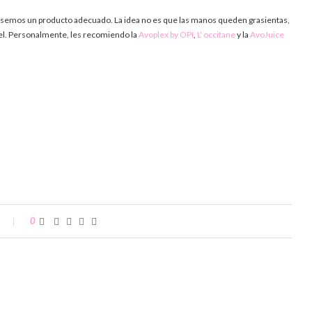
usemos un producto adecuado. La idea no es que las manos queden grasientas,
piel. Personalmente, les recomiendo la
Avoplex by OPI
,
L’ occitane
y la
AvoJuice
0