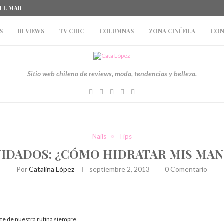
DEL MAR
S
REVIEWS
TV CHIC
COLUMNAS
ZONA CINÉFILA
CON
Sitio web chileno de reviews, moda, tendencias y belleza.
Nails
Tips
IDADOS: ¿CÓMO HIDRATAR MIS MA
Por
Catalina López
septiembre 2, 2013
0 Comentario
te de nuestra rutina siempre.