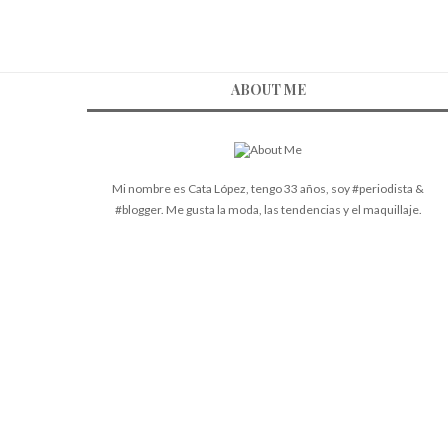
ABOUT ME
Mi nombre es Cata López, tengo 33 años, soy #periodista &
#blogger. Me gusta la moda, las tendencias y el maquillaje.