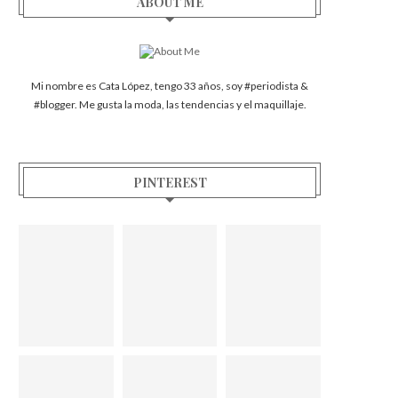
ABOUT ME
Mi nombre es Cata López, tengo 33 años, soy #periodista &
#blogger. Me gusta la moda, las tendencias y el maquillaje.
PINTEREST