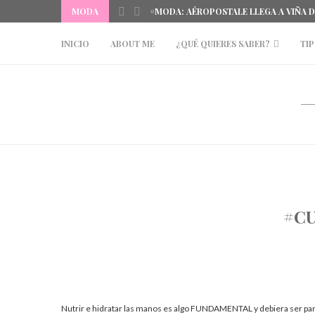
MODA
#MODA: AÉROPOSTALE LLEGA A VIÑA 
INICIO
ABOUT ME
¿QUÉ QUIERES SABER?
TIP
#CU
Nutrir e hidratar las manos es algo FUNDAMENTAL y debiera ser par