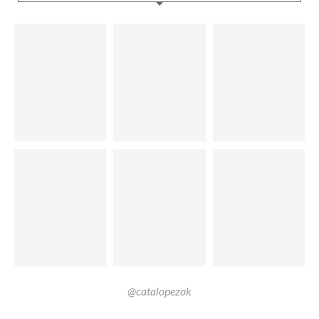
@catalopezok