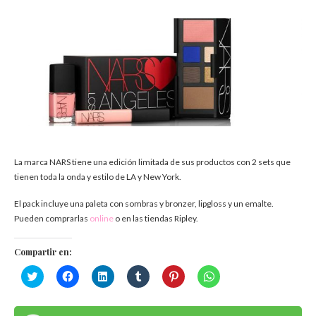
La marca NARS tiene una edición limitada de sus productos con 2 sets que
tienen toda la onda y estilo de LA y New York.
El pack incluye una paleta con sombras y bronzer, lipgloss y un emalte.
Pueden comprarlas
online
o en las tiendas Ripley.
Compartir en:
Haz
Haz
Haz
Haz
Haz
Haz
clic
clic
clic
clic
clic
clic
para
para
para
para
para
para
compartir
compartir
compartir
compartir
compartir
compartir
en
en
en
en
en
en