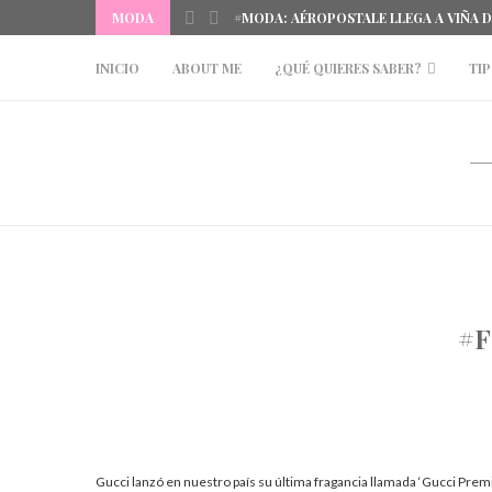
MODA
#MODA: AÉROPOSTALE LLEGA A VIÑA 
INICIO
ABOUT ME
¿QUÉ QUIERES SABER?
TIP
#F
Gucci lanzó en nuestro país su última fragancia llamada ‘Gucci Premi