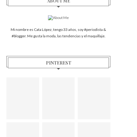
ABOUT ME
Mi nombre es Cata López, tengo 33 años, soy #periodista &
#blogger. Me gusta la moda, las tendencias y el maquillaje.
PINTEREST