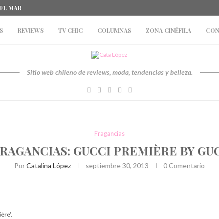
DEL MAR
S
REVIEWS
TV CHIC
COLUMNAS
ZONA CINÉFILA
CON
Sitio web chileno de reviews, moda, tendencias y belleza.
Fragancias
RAGANCIAS: GUCCI PREMIÈRE BY GU
Por
Catalina López
septiembre 30, 2013
0 Comentario
ère’.