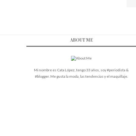
ABOUT ME
Mi nombre es Cata López, tengo 33 años, soy #periodista &
#blogger. Me gusta la moda, las tendencias y el maquillaje.