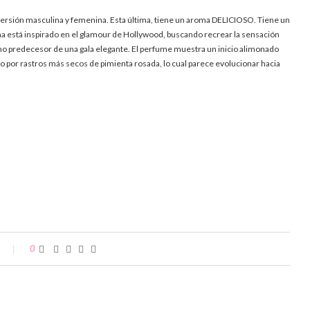
 versión masculina y femenina. Esta última, tiene un aroma DELICIOSO. Tiene un
ma está inspirado en el glamour de Hollywood, buscando recrear la sensación
como predecesor de una gala elegante. El perfume muestra un inicio alimonado
o por rastros más secos de pimienta rosada, lo cual parece evolucionar hacia
0