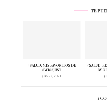
TE PUE
#SALUD: MIS FAVORITOS DE
#SALUD: R
SWISSJUST
BY O
julio 27, 2021
j
1 C