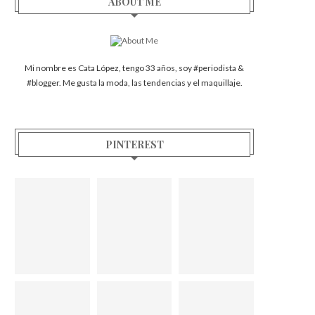
ABOUT ME
Mi nombre es Cata López, tengo 33 años, soy #periodista &
#blogger. Me gusta la moda, las tendencias y el maquillaje.
PINTEREST