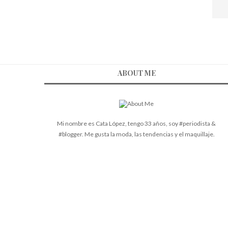
ABOUT ME
Mi nombre es Cata López, tengo 33 años, soy #periodista &
#blogger. Me gusta la moda, las tendencias y el maquillaje.