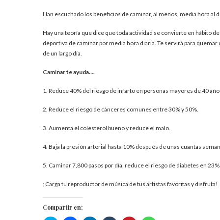
Han escuchado los beneficios de caminar, al menos, media hora al d
Hay una teoría que dice que toda actividad se convierte en hábito de
deportiva de caminar por media hora diaria. Te servirá para quemar c
de un largo día.
Caminar te ayuda….
1. Reduce 40% del riesgo de infarto en personas mayores de 40 año
2. Reduce el riesgo de cánceres comunes entre 30% y 50%.
3. Aumenta el colesterol bueno y reduce el malo.
4. Baja la presión arterial hasta 10% después de unas cuantas seman
5. Caminar 7,800 pasos por día, reduce el riesgo de diabetes en 23%
¡Carga tu reproductor de música de tus artistas favoritas y disfruta!
Compartir en: