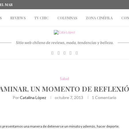
DEL MAR
S
REVIEWS
TV CHIC
COLUMNAS
ZONA CINÉFILA
CON
Sitio web chileno de reviews, moda, tendencias y belleza.
Salud
AMINAR, UN MOMENTO DE REFLEXIÓN
Por
Catalina López
octubre 7, 2013
1 Comentario
les presentamos una manera de detenerse un minuto y además, hacer deporte.