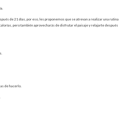
ía.
spués de 21 días, por eso, les proponemos que se atrevan a realizar una rutina
alorías, pero también aprovecharás de disfrutar el paisaje y relajarte después
s.
as de hacerlo.
.