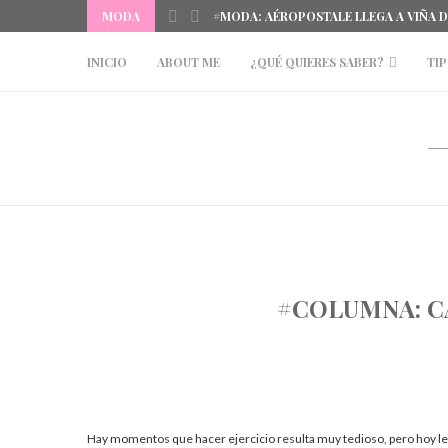
MODA
#MODA: AÉROPOSTALE LLEGA A VIÑA 
INICIO
ABOUT ME
¿QUÉ QUIERES SABER?
TIP
#COLUMNA: C
Hay momentos que hacer ejercicio resulta muy tedioso, pero hoy 