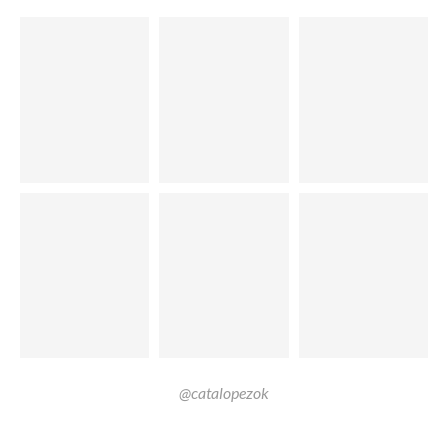
@catalopezok