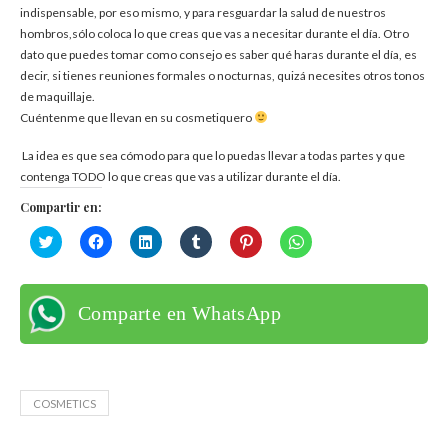
indispensable, por eso mismo, y para resguardar la salud de nuestros
hombros,sólo coloca lo que creas que vas a necesitar durante el día. Otro
dato que puedes tomar como consejo es saber qué haras durante el día, es
decir, si tienes reuniones formales o nocturnas, quizá necesites otros tonos
de maquillaje.
Cuéntenme que llevan en su cosmetiquero
La idea es que sea cómodo para que lo puedas llevar a todas partes y que
contenga TODO lo que creas que vas a utilizar durante el día.
Compartir en:
Haz
Haz
Haz
Haz
Haz
Haz
clic
clic
clic
clic
clic
clic
para
para
para
para
para
para
compartir
compartir
compartir
compartir
compartir
compartir
en
en
en
en
en
en
Twitter
Facebook
LinkedIn
Tumblr
Pinterest
WhatsApp
Comparte en WhatsApp
(Se
(Se
(Se
(Se
(Se
(Se
abre
abre
abre
abre
abre
abre
en
en
en
en
en
en
una
una
una
una
una
una
ventana
ventana
ventana
ventana
ventana
ventana
nueva)
nueva)
nueva)
nueva)
nueva)
nueva)
COSMETICS