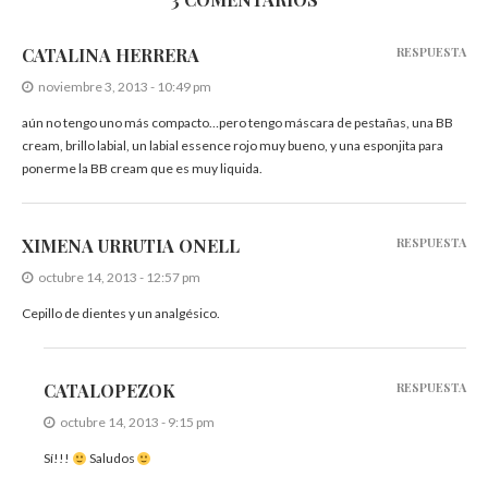
CATALINA HERRERA
RESPUESTA
noviembre 3, 2013 - 10:49 pm
aún no tengo uno más compacto…pero tengo máscara de pestañas, una BB
cream, brillo labial, un labial essence rojo muy bueno, y una esponjita para
ponerme la BB cream que es muy liquida.
XIMENA URRUTIA ONELL
RESPUESTA
octubre 14, 2013 - 12:57 pm
Cepillo de dientes y un analgésico.
CATALOPEZOK
RESPUESTA
octubre 14, 2013 - 9:15 pm
Sí!!!
Saludos