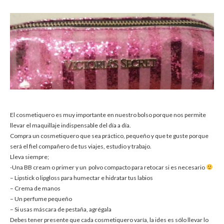
El cosmetiquero es muy importante en nuestro bolso porque nos permite
llevar el maquillaje indispensable del día a día.
Compra un cosmetiquero que sea práctico, pequeño y que te guste porque
será el fiel compañero de tus viajes, estudio y trabajo.
Lleva siempre;
-Una BB cream o primer y un polvo compacto para retocar si es necesario
– Lipstick o lipgloss para humectar e hidratar tus labios
– Crema de manos
– Un perfume pequeño
– Si usas máscara de pestaña, agrégala
Debes tener presente que cada cosmetiquero varía, la ides es sólo llevar lo