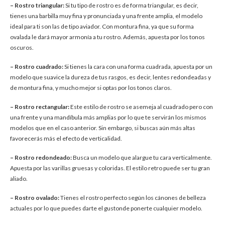
– Rostro triangular:
Si tu tipo de rostro es de forma triangular, es decir,
tienes una barbilla muy fina y pronunciada y una frente amplia, el modelo
ideal para ti son las de tipo aviador. Con montura fina, ya que su forma
ovalada le dará mayor armonía a tu rostro. Además, apuesta por los tonos
oscuros.
– Rostro cuadrado:
Si tienes la cara con una forma cuadrada, apuesta por un
modelo que suavice la dureza de tus rasgos, es decir, lentes redondeadas y
de montura fina, y mucho mejor si optas por los tonos claros.
– Rostro rectangular:
Este estilo de rostro se asemeja al cuadrado pero con
una frente y una mandíbula más amplias por lo que te servirán los mismos
modelos que en el caso anterior. Sin embargo, si buscas aún más altas
favorecerás más el efecto de verticalidad.
– Rostro redondeado:
Busca un modelo que alargue tu cara verticalmente.
Apuesta por las varillas gruesas y coloridas. El estilo retro puede ser tu gran
aliado.
– Rostro ovalado:
Tienes el rostro perfecto según los cánones de belleza
actuales por lo que puedes darte el gustonde ponerte cualquier modelo.