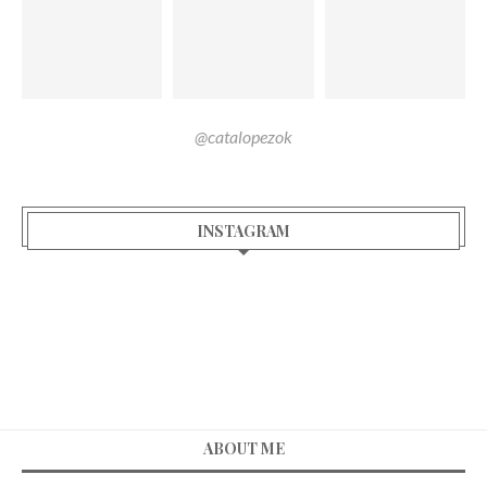
@catalopezok
INSTAGRAM
ABOUT ME