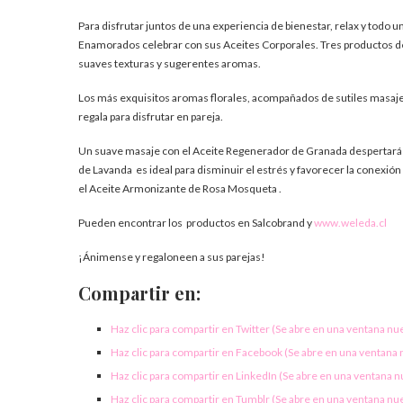
Para disfrutar juntos de una experiencia de bienestar, relax y todo
Enamorados celebrar con sus Aceites Corporales. Tres productos de c
suaves texturas y sugerentes aromas.
Los más exquisitos aromas florales, acompañados de sutiles masajes
regala para disfrutar en pareja.
Un suave masaje con el Aceite Regenerador de Granada despertará los
de Lavanda es ideal para disminuir el estrés y favorecer la conexi
el Aceite Armonizante de Rosa Mosqueta .
Pueden encontrar los productos en Salcobrand y
www.weleda.cl
¡Ánimense y regaloneen a sus parejas!
Compartir en:
Haz clic para compartir en Twitter (Se abre en una ventana nu
Haz clic para compartir en Facebook (Se abre en una ventana
Haz clic para compartir en LinkedIn (Se abre en una ventana 
Haz clic para compartir en Tumblr (Se abre en una ventana nu