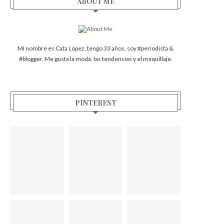
ABOUT ME
Mi nombre es Cata López, tengo 33 años, soy #periodista &
#blogger. Me gusta la moda, las tendencias y el maquillaje.
PINTEREST