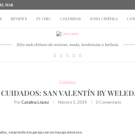
DEL MAR
S
REVIEWS
TV CHIC
COLUMNAS
ZONA CINÉFILA
CON
Sitio web chileno de reviews, moda, tendencias y belleza.
Cuidados
#CUIDADOS: SAN VALENTÍN BY WELED
Por
Catalina López
febrero 5, 2014
0 Comentario
ados, sorprende a tu pareja con un masaje amoroso.