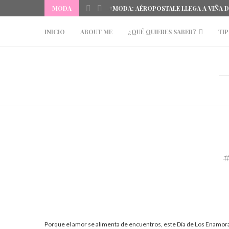
MODA
#MODA: AÉROPOSTALE LLEGA A VIÑA 
INICIO
ABOUT ME
¿QUÉ QUIERES SABER?
TIP
Porque el amor se alimenta de encuentros, este Día de Los Enamor