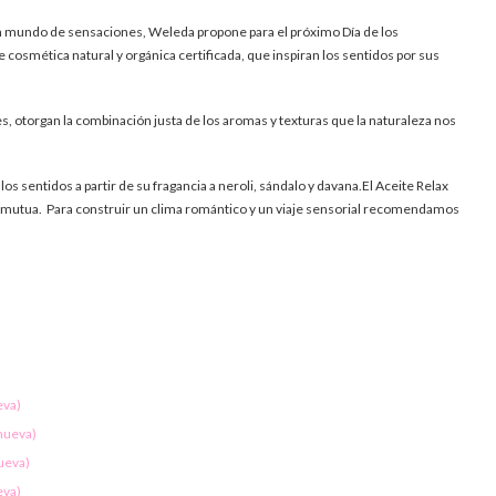
 un mundo de sensaciones, Weleda propone para el próximo Día de los
osmética natural y orgánica certificada, que inspiran los sentidos por sus
, otorgan la combinación justa de los aromas y texturas que la naturaleza nos
 sentidos a partir de su fragancia a neroli, sándalo y davana.El Aceite Relax
ón mutua. Para construir un clima romántico y un viaje sensorial recomendamos
eva)
 nueva)
nueva)
eva)