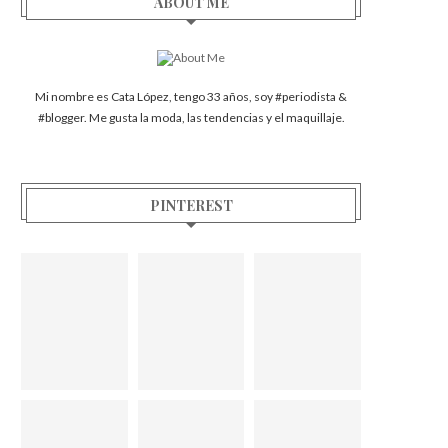
ABOUT ME
Mi nombre es Cata López, tengo 33 años, soy #periodista &
#blogger. Me gusta la moda, las tendencias y el maquillaje.
PINTEREST