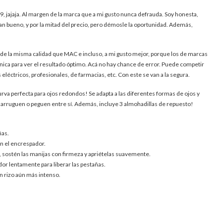
19, jajaja. Al margen de la marca que a mi gusto nunca defrauda. Soy honesta,
an bueno, y por la mitad del precio, pero démosle la oportunidad. Además,
 de la misma calidad que MAC e incluso, a mi gusto mejor, porque los de marcas
nica para ver el resultado óptimo. Acá no hay chance de error. Puede competir
eléctricos, profesionales, de farmacias, etc. Con este se van a la segura.
va perfecta para ojos redondos! Se adapta a las diferentes formas de ojos y
e arruguen o peguen entre sí. Además, incluye 3 almohadillas de repuesto!
ñas.
en el encrespador.
s, sostén las manijas con firmeza y apriételas suavemente.
r lentamente para liberar las pestañas.
un rizo aún más intenso.