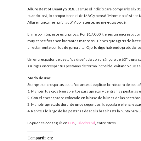
Allure Best of Beauty 2018
. Ese fue el indicio para comprarlo el 20
cuando lo vi, lo comparé con el de MAC y pensé “Mmm no sé si sea t
Allure nunca me ha fallado” Y por suerte,
no me equivoqué.
En mi opinión, este es una joya. Por $17.000, tienes un encrespador
muy específicas son bastantes mañosos. Tienes que agarrarle la téc
directamente con los de gama alta. Ojo, lo digo habiendo probado los 
Un encrespador de pestañas diseñado con un ángulo de 60° y una cur
así logra encrespar tus pestañas de forma increíble, evitando que s
Modo de uso:
Siempre encrespa tus pestañas antes de aplicar la máscara de pesta
1. Mantén tus ojos bien abiertos para apretar y centrar las pestañas 
2. Con el encrespador colocado en la base de la línea de las pestaña
3. Mantén apretado durante unos segundos, luego abre el encrespado
4. Repite a lo largo de las pestañas desde la base hasta la punta para 
Lo puedes conseguir en
DBS
,
Salcobrand
, entre otros.
Compartir en: