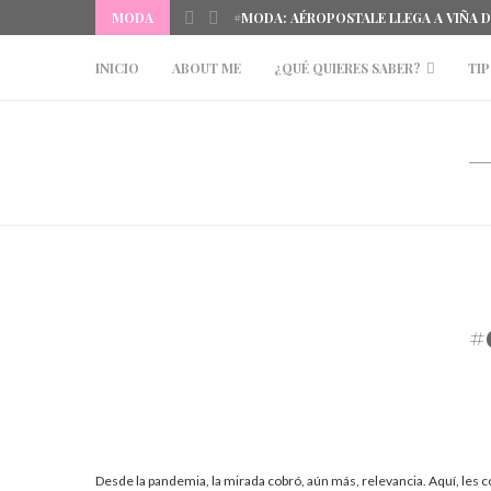
MODA
#MODA: AÉROPOSTALE LLEGA A VIÑA 
INICIO
ABOUT ME
¿QUÉ QUIERES SABER?
TIP
#
Desde la pandemia, la mirada cobró, aún más, relevancia. Aquí, les 