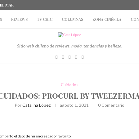
DEL MAR
S
REVIEWS
TV CHIC
COLUMNAS
ZONA CINÉFILA
CON
Sitio web chileno de reviews, moda, tendencias y belleza.
Cuidados
CUIDADOS: PROCURL BY TWEEZERM
Por
Catalina López
agosto 1, 2021
0 Comentario
comparto el dato de mi encrespador favorito.