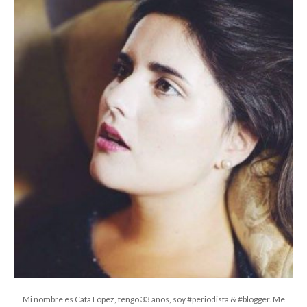
Mi nombre es Cata López, tengo 33 años, soy #periodista & #blogger. Me