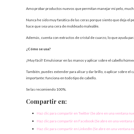
Amo probar productos nuevos que permitan manejar mi pelo, mucho 
Nunca he sido muy fanática de las ceras porque siento que deja el pe
hace que sea una cera de moldeado maleable.
Además, cuenta con extractos de cristal de cuarzo, lo que ayuda para
¿Cómo se usa?
¡Muy fácil! Emulsionar en las manos y aplicar sobre el cabello húme
También, puedes extender para alisar y dar brillo, o aplicar sobre el
importante: funciona en todo tipo de cabello.
Se las recomiendo 100%.
Compartir en:
Haz clic para compartir en Twitter (Se abre en una ventana nu
Haz clic para compartir en Facebook (Se abre en una ventana
Haz clic para compartir en LinkedIn (Se abre en una ventana 