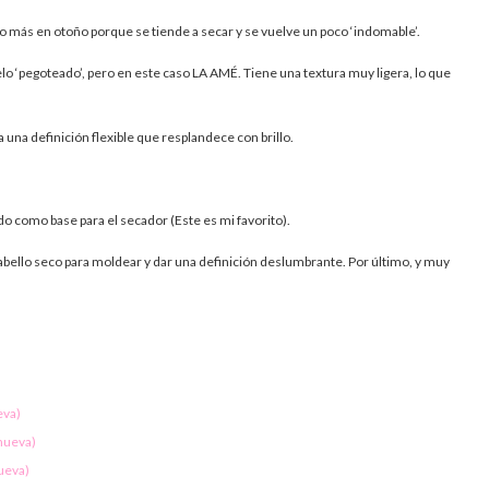
más en otoño porque se tiende a secar y se vuelve un poco ‘indomable’.
lo ‘pegoteado’, pero en este caso LA AMÉ. Tiene una textura muy ligera, lo que
 una definición flexible que resplandece con brillo.
do como base para el secador (Este es mi favorito).
 cabello seco para moldear y dar una definición deslumbrante. Por último, y muy
eva)
 nueva)
nueva)