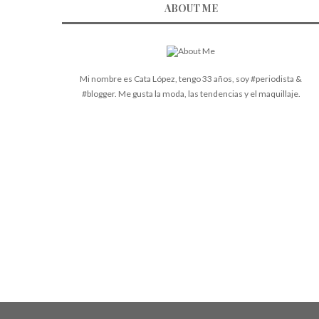
ABOUT ME
Mi nombre es Cata López, tengo 33 años, soy #periodista &
#blogger. Me gusta la moda, las tendencias y el maquillaje.