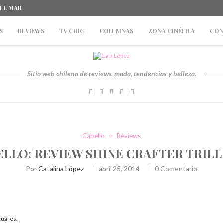
DEL MAR
S
REVIEWS
TV CHIC
COLUMNAS
ZONA CINÉFILA
CON
Sitio web chileno de reviews, moda, tendencias y belleza.
Cabello
Reviews
ELLO: REVIEW SHINE CRAFTER TRILL
Por
Catalina López
abril 25, 2014
0 Comentario
uál es.