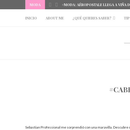
MODA
#MODA: AÉROPOSTALE LLEGA A VIÑA 
INICIO
ABOUT ME
¿QUÉ QUIERES SABER?
TIP
#CAB
Sebastian Professional me sorprendió con una maravilla. Descubre c