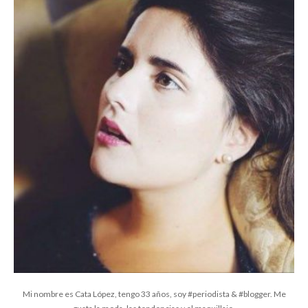
Mi nombre es Cata López, tengo 33 años, soy #periodista & #blogger. Me