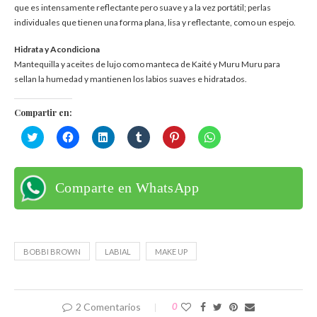
que es intensamente reflectante pero suave y a la vez portátil; perlas
individuales que tienen una forma plana, lisa y reflectante, como un espejo.
Hidrata y Acondiciona
Mantequilla y aceites de lujo como manteca de Kaité y Muru Muru para
sellan la humedad y mantienen los labios suaves e hidratados.
Compartir en:
Haz
Haz
Haz
Haz
Haz
Haz
clic
clic
clic
clic
clic
clic
para
para
para
para
para
para
compartir
compartir
compartir
compartir
compartir
compartir
en
en
en
en
en
en
Twitter
Facebook
LinkedIn
Tumblr
Pinterest
WhatsApp
Comparte en WhatsApp
(Se
(Se
(Se
(Se
(Se
(Se
abre
abre
abre
abre
abre
abre
en
en
en
en
en
en
una
una
una
una
una
una
ventana
ventana
ventana
ventana
ventana
ventana
nueva)
nueva)
nueva)
nueva)
nueva)
nueva)
BOBBI BROWN
LABIAL
MAKE UP
2 Comentarios
0