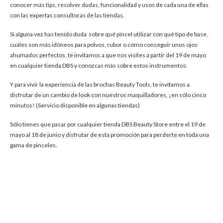
conocer más tips, resolver dudas, funcionalidad y usos de cada una de ellas
con las expertas consultoras de las tiendas.
Si alguna vez has tenido duda sobre qué pincel utilizar con qué tipo de base,
cuáles son más idóneos para polvos, rubor o cómo conseguir unos ojos
ahumados perfectos, te invitamos a que nos visites a partir del 19 de mayo
en cualquier tienda DBS y conozcas más sobre estos instrumentos.
Y para vivir la experiencia de las brochas Beauty Tools, te invitamos a
disfrutar de un cambio de look con nuestros maquilladores, ¡en sólo cinco
minutos! (Servicio disponible en algunas tiendas)
Sólo tienes que pasar por cualquier tienda DBS Beauty Store entre el 19 de
mayo al 18 de junio y disfrutar de esta promoción para perderte en toda una
gama de pinceles.