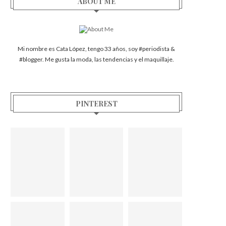
ABOUT ME
Mi nombre es Cata López, tengo 33 años, soy #periodista &
#blogger. Me gusta la moda, las tendencias y el maquillaje.
PINTEREST