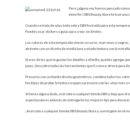
Pero ¿alguna vez hemos pensado cómo p
tiene fin! DBS Beauty Store te trae una c
Cuando se trata de uñas todo vale y DBS ha traído para esta temporada
Puedes usar stickers y guías para crear sin límites.
Los colores de esta temporada vienen oscuros, marrones y negros, p
atrévete con un diseño de media luna o añade textura con la estrell
Si eres de las que te gustan los detalles y el brillo, puedes agregar p
joyas. Descubre todas las herramientas que Essence ofrece para de
Presume con un bonito diseño geométrico, combina todos los colore
No dejes de probar la textura espejo y presume con las uñas más cre
Si tienes alguna duda, acércate a cualquier tienda DBS y deja que e
espectaculares además de entregarte los mejores tips para decorar y
¡Acércate a cualquier tienda DBS Beauty Store y sumérgete en el m