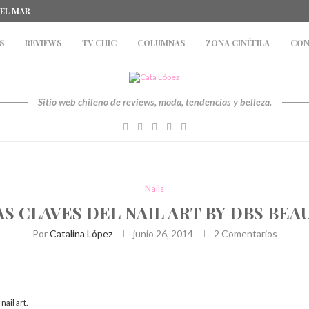
DEL MAR
S
REVIEWS
TV CHIC
COLUMNAS
ZONA CINÉFILA
CON
Sitio web chileno de reviews, moda, tendencias y belleza.
Nails
AS CLAVES DEL NAIL ART BY DBS BE
Por
Catalina López
junio 26, 2014
2 Comentarios
nail art.