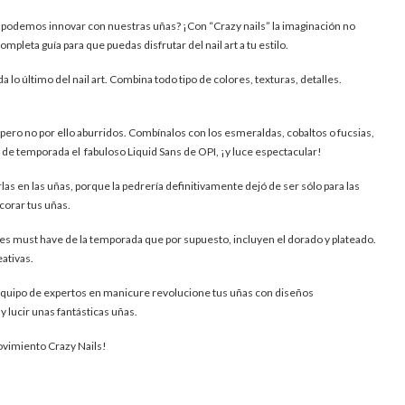
odemos innovar con nuestras uñas? ¡Con “Crazy nails” la imaginación no
ompleta guía para que puedas disfrutar del nail art a tu estilo.
 lo último del nail art. Combina todo tipo de colores, texturas, detalles.
ero no por ello aburridos. Combínalos con los esmeraldas, cobaltos o fucsias,
a de temporada el fabuloso Liquid Sans de OPI, ¡y luce espectacular!
erlas en las uñas, porque la pedrería definitivamente dejó de ser sólo para las
corar tus uñas.
s must have de la temporada que por supuesto, incluyen el dorado y plateado.
ativas.
l equipo de expertos en manicure revolucione tus uñas con diseños
 lucir unas fantásticas uñas.
ovimiento Crazy Nails!