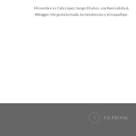
Mi nombre es Cata López, tengo 33 años, soy #periodista &
#blogger. Me gusta la moda, las tendencias y el maquillaje.
FACEBOOK