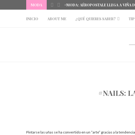
MODA
#MODA: AÉROPOSTALE LLEGA A VIÑA 
INICIO
ABOUT ME
¿QUÉ QUIERES SABER?
TIP
#NAILS: L
Pintarse las uñas se ha convertido en un “arte” gracias a la tendencia 