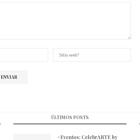
ÚLTIMOS POSTS
#Eventos: CelebrARTE by