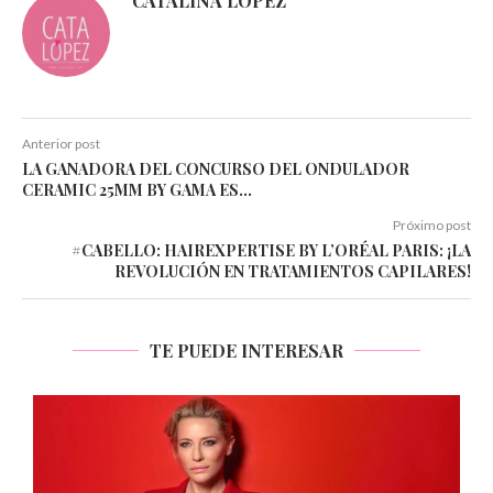
CATALINA LÓPEZ
Anterior post
LA GANADORA DEL CONCURSO DEL ONDULADOR
CERAMIC 25MM BY GAMA ES…
Próximo post
#CABELLO: HAIREXPERTISE BY L’ORÉAL PARIS: ¡LA
REVOLUCIÓN EN TRATAMIENTOS CAPILARES!
TE PUEDE INTERESAR