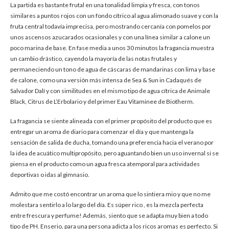
La partida es bastante frutal en una tonalidad limpia y fresca, con tonos
similares a puntos rojos con un fondo cítrico al agua alimonado suave y con la
fruta central todavía imprecisa, pero mostrando cercanía con pomelos por
unos ascensos azucarados ocasionales y con una línea similar a calone un
poco marina de base. En fase media a unos 30 minutos la fragancia muestra
un cambio drástico, cayendo la mayoría de las notas frutales y
permaneciendo un tono de agua de cáscaras de mandarinas con lima y base
de calone, como una versión más intensa de Sea & Sun in Cadaqués de
Salvador Dalí y con similitudes en el mismo tipo de agua cítrica de Animale
Black, Citrus de L’Erbolario y del primer Eau Vitaminee de Biotherm.
La fragancia se siente alineada con el primer propósito del producto que es
entregar un aroma de diario para comenzar el día y que mantenga la
sensación de salida de ducha, tomando una preferencia hacia el verano por
la idea de acuático multipropósito, pero aguantando bien un uso invernal si se
piensa en el producto como un agua fresca atemporal para actividades
deportivas o idas al gimnasio.
Admito que me costó encontrar un aroma que lo sintiera mio y que no me
molestara sentirlo a lo largo del día. Es súper rico , es la mezcla perfecta
entre frescura y perfume! Además, siento que se adapta muy bien a todo
tipo de PH. Enserio, para una persona adicta a los ricos aromas es perfecto. Si