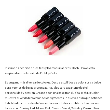
Inspirado a petición de los fans y los maquilladores, Bobbi Brown está
ampliando su colección de Rich Lip Color.
Es su gama más diversa de colores. Desde estallidos de color rosa a dulce
coral y tonos de bayas profundas, hay algo para cada tono de piel,
personalidad y ocasión.Creando con una base translucida, Rich Lip Color
muestra el verdadero color de los pigmentos-lo que ves es lo que obtienes.
Este labial cremoso también acondiciona e hidrata los labios. Los nuevos
tonos son: Blazing Red, Miami Pink, Electric Violet, Taffeta y Cosmic Pink.