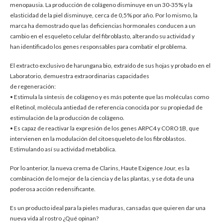
menopausia. La producción de colágeno disminuye en un 30-35% y la
elasticidad de la piel disminuye, cerca de 0,5% por año. Por lo mismo, la
marca ha demostrado que las deficiencias hormonales conducen a un
cambio en el esqueleto celular del fibroblasto, alterando su actividad y
han identificado los genes responsables para combatir el problema.
El extracto exclusivo de harungana bio, extraído de sus hojas y probado en el
Laboratorio, demuestra extraordinarias capacidades
de regeneración:
• Estimula la síntesis de colágeno y es más potente que las moléculas como
el Retinol, molécula antiedad de referencia conocida por su propiedad de
estimulación de la producción de colágeno.
• Es capaz de reactivar la expresión de los genes ARPC4 y CORO1B, que
intervienen en la modulación del citoesqueleto de los fibroblastos.
Estimulando así su actividad metabólica.
Por lo anterior, la nueva crema de Clarins, Haute Exigence Jour, es la
combinación de lo mejor de la ciencia y de las plantas, y se dota de una
poderosa acción redensificante.
Es un producto ideal para la pieles maduras, cansadas que quieren dar una
nueva vida al rostro ¿Qué opinan?