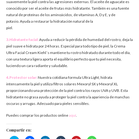
suavemente la piel contra las agresiones externas. El aceite de aguacate es
conocido por ser el aceite de frutas más hidratante. También es una fuente
natural de proteínas de los aminoácidos, de vitaminas A, D y E, y de
potasio. Ayuda a restaurar la hidratación natural de la
piel.
3.Hidratante facial:
Ayuda a reducir la pérdida de humedad del rostro, deja la
piel suave e hidrata por 24 horas. Especial para todo tipo de piel, la Crema
Ultra Facial Cream Kiehl´s mantiene tu rostro hidratado durante todo el día,
con una textura ligera aporta el equilibrio perfecto que tu piel necesita,
luciendo un cara radiante y saludable.
4.Protector solar:
Nuestra cotidiana formula Ultra Light, hidrata
intensamente la piel y utiliza filtros solares Mexoryl SX y Mexoryl XL
proporcionando una protección de la piel contra los rayos UVA y UVB. Esta
hidratante no grasa ayuda a proteger la piel contra la apariencia de manchas
oscuras y arrugas. Adecuado para pieles sensibles.
Puedes comprar los productos online
aquí
.
Compartir en: