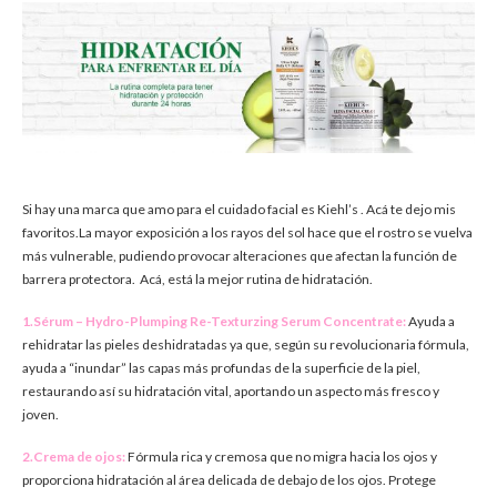
Si hay una marca que amo para el cuidado facial es Kiehl’s . Acá te dejo mis
favoritos.
La mayor exposición a los rayos del sol hace que el rostro se vuelva
más vulnerable, pudiendo provocar alteraciones que afectan la función de
barrera protectora. Acá, está la mejor rutina de hidratación.
1.Sérum –
Hydro-Plumping Re-Texturzing Serum Concentrate:
Ayuda a
rehidratar las pieles deshidratadas ya que, según su revolucionaria fórmula,
ayuda a “inundar” las capas más profundas de la superficie de la piel,
restaurando así su hidratación vital, aportando un aspecto más fresco y
joven.
2.Crema de ojos:
Fórmula rica y cremosa que no migra hacia los ojos y
proporciona hidratación al área delicada de debajo de los ojos. Protege