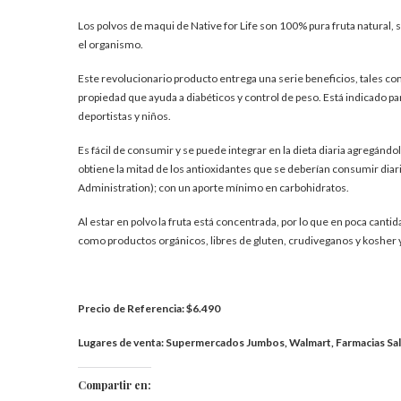
Los polvos de maqui de Native for Life son 100% pura fruta natural, 
el organismo.
Este revolucionario producto entrega una serie beneficios, tales com
propiedad que ayuda a diabéticos y control de peso. Está indicado 
deportistas y niños.
Es fácil de consumir y se puede integrar en la dieta diaria agregándol
obtiene la mitad de los antioxidantes que se deberían consumir di
Administration); con un aporte mínimo en carbohidratos.
Al estar en polvo la fruta está concentrada, por lo que en poca can
como productos orgánicos, libres de gluten, crudiveganos y koshe
Precio de Referencia: $6.490
Lugares de venta: Supermercados Jumbos, Walmart, Farmacias Salc
Compartir en: