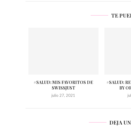
TE PUE
#SALUD: MIS FAVORITOS DE
#SALUD: R
SWISSJUST
BY O
julio 27, 2021
j
DEJA U