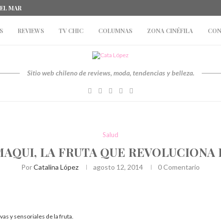
DEL MAR
S
REVIEWS
TV CHIC
COLUMNAS
ZONA CINÉFILA
CON
Sitio web chileno de reviews, moda, tendencias y belleza.
Salud
 MAQUI, LA FRUTA QUE REVOLUCIONA
Por
Catalina López
agosto 12, 2014
0 Comentario
as y sensoriales de la fruta.