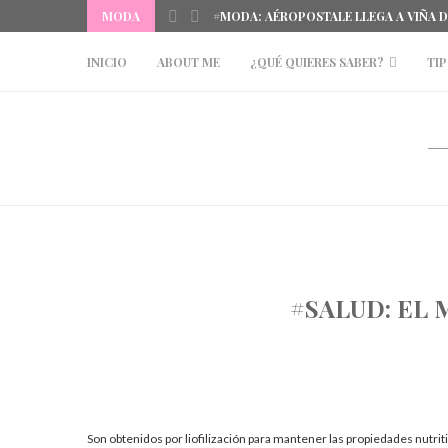
MODA
#MODA: AÉROPOSTALE LLEGA A VIÑA 
INICIO
ABOUT ME
¿QUÉ QUIERES SABER?
TIP
#SALUD: EL
Son obtenidos por liofilización para mantener las propiedades nutritiv