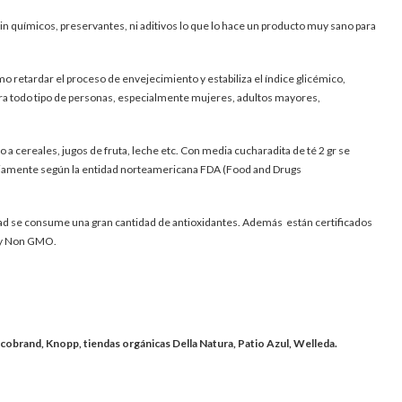
sin químicos, preservantes, ni aditivos lo que lo hace un producto muy sano para
o retardar el proceso de envejecimiento y estabiliza el índice glicémico,
para todo tipo de personas, especialmente mujeres, adultos mayores,
o a cereales, jugos de fruta, leche etc. Con media cucharadita de té 2 gr se
ariamente según la entidad norteamericana FDA (Food and Drugs
tidad se consume una gran cantidad de antioxidantes. Además están certificados
r y Non GMO.
obrand, Knopp, tiendas orgánicas Della Natura, Patio Azul, Welleda.