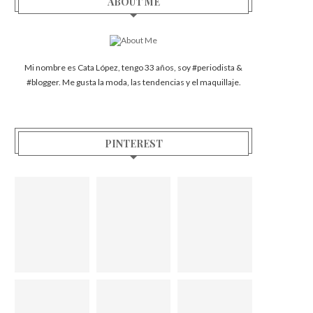
ABOUT ME
Mi nombre es Cata López, tengo 33 años, soy #periodista &
#blogger. Me gusta la moda, las tendencias y el maquillaje.
PINTEREST