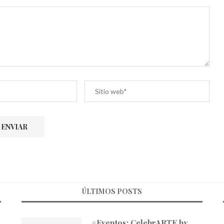
ÚLTIMOS POSTS
#Eventos: CelebrARTE by