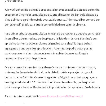
y rock chileno.
Un
wurlitzer
online es lo que propone la innovadora aplicación que permitirá
programar y manejar la música que suena al interior del bar de la ciudad de
Viña del Mar a partir de este jueves 21 de agosto. Además, el bar contará con
conexión wifi gratis para que la conectividad no sea un problema.
Para afinar la búsqueda musical, al entrar a la aplicación se debe hacer check-
in en el bar y de inmediato se desplegará la lista de música Ballantine’s con
aproximadamente 500 canciones originales para elegir las que se irán
agregando a una cola de reproducción. Además, se podrá votar por las
canciones y entre las más populares irán subiendo en el ranking de
reproducción y sonarán primero.
Durante la noche también habrá beneficios para quienes más consuman,
quienes finalmente tendrán el control de la música, por ejemplo, por la
compra de un Ballantine’s se entregará un código al consumidor, que, una
vez ingresado tendrá 30 minutos donde su voto vale más, por lo que las
canciones por las que él vote tendrán prioridad en la reproducción de la lista.
Para más información visita
www.facebook.com/Ballantines.cl