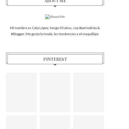
ABOUT ME
Mi nombre es Cata López, tengo 33 años, soy #periodista &
#blogger. Me gusta la moda, las tendencias y el maquillaje.
PINTEREST