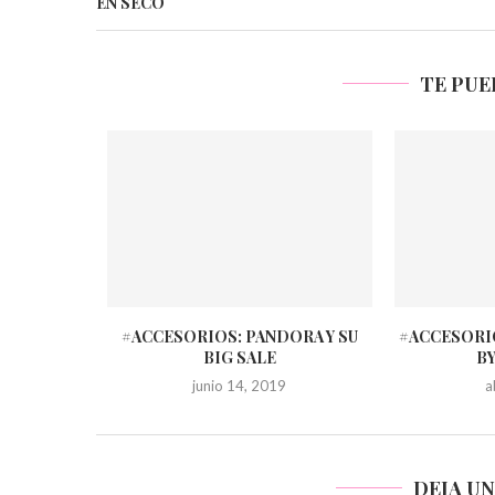
EN SECO
TE PUE
#ACCESORIOS: PANDORA Y SU
#ACCESORI
BIG SALE
B
junio 14, 2019
a
DEJA U