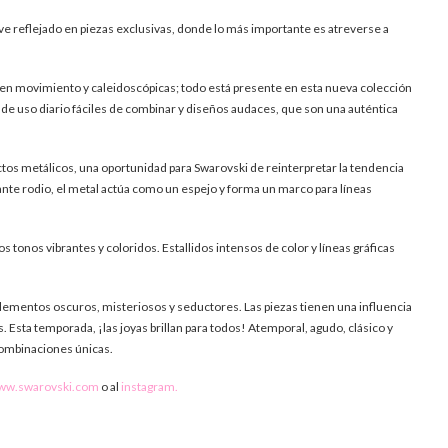
e reflejado en piezas exclusivas, donde lo más importante es atreverse a
en movimiento y caleidoscópicas; todo está presente en esta nueva colección
zas de uso diario fáciles de combinar y diseños audaces, que son una auténtica
ctos metálicos, una oportunidad para Swarovski de reinterpretar la tendencia
ante rodio, el metal actúa como un espejo y forma un marco para líneas
s tonos vibrantes y coloridos. Estallidos intensos de color y líneas gráficas
elementos oscuros, misteriosos y seductores. Las piezas tienen una influencia
s. Esta temporada, ¡las joyas brillan para todos! Atemporal, agudo, clásico y
combinaciones únicas.
ww.swarovski.com
o al
instagram.