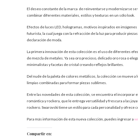
El deseo constante de la marca de reinventarse y modernizarse se v
combinar diferentes materiales, estilos y texturas en un sólo look.
Efectos de luces LED, hologramas, motivos inspirados en imágenes 
futurista, la cual juega con la refracción de la luz para producir pie
declaración de moda.
La primera innovación de esta colección es el uso de diferentes efe
de mezcla de metales. Ya sea oro precioso, delicado oro rosa o eleg
minimalistas y facetas de cristal creando reflejos brillantes.
Del nude de la paleta de colores metálicos, la colección se mueve a lo
limpias combinadas para formar piezas sublimes.
Entre las novedades de esta colección, se encuentra el incorporar 
romántica y rockera, que le entrega versatilidad y frescura a las joya
rockero. Swarovski tiene un estilo para cada personalidad y ofrece 
Para más información de esta nueva colección, puedes ingresar a
w
Compartir en: