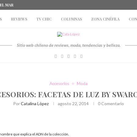
DEL MAR
S
REVIEWS
TV CHIC
COLUMNAS
ZONA CINÉFILA
CON
Sitio web chileno de reviews, moda, tendencias y belleza.
Accesorios
Moda
ESORIOS: FACETAS DE LUZ BY SWAR
Por
Catalina López
agosto 22, 2014
0 Comentario
 nombre que explica el ADN de la colección.