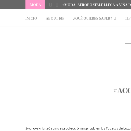
MODA
#MODA: AÉROPOSTALE LLEGA A VIÑA 
INICIO
ABOUT ME
¿QUÉ QUIERES SABER?
TIP
#ACC
Swarovski lanzó su nueva colección inspirada en las Facetas de Luz,