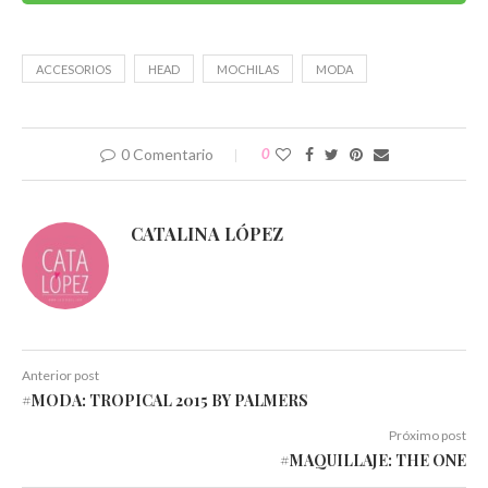
en
en
en
en
en
en
una
una
una
una
una
una
ventana
ventana
ventana
ventana
ventana
ventana
nueva)
nueva)
nueva)
nueva)
nueva)
nueva)
ACCESORIOS
HEAD
MOCHILAS
MODA
0 Comentario
0
CATALINA LÓPEZ
Anterior post
#MODA: TROPICAL 2015 BY PALMERS
Próximo post
#MAQUILLAJE: THE ONE