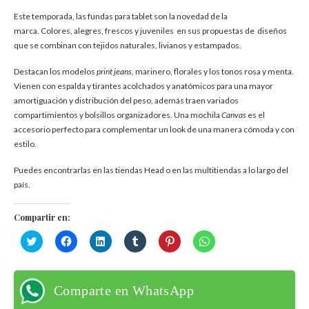
Este temporada, las fundas para tablet son la novedad de la
marca. Colores, alegres, frescos y juveniles en sus propuestas de diseños
que se combinan con tejidos naturales, livianos y estampados.
Destacan los modelos
print jeans,
marinero, florales y los tonos rosa y menta.
Vienen con espalda y tirantes acolchados y anatómicos para una mayor
amortiguación y distribución del peso, además traen variados
compartimientos y bolsillos organizadores. Una mochila
Canvas
es el
accesorio perfecto para complementar un look de una manera cómoda y con
estilo.
Puedes encontrarlas en las tiendas Head o en las multitiendas a lo largo del
país.
Compartir en:
Haz
Haz
Haz
Haz
Haz
Haz
clic
clic
clic
clic
clic
clic
para
para
para
para
para
para
compartir
compartir
compartir
compartir
compartir
compartir
en
en
en
en
en
en
Twitter
Facebook
LinkedIn
Tumblr
Pinterest
WhatsApp
Comparte en WhatsApp
(Se
(Se
(Se
(Se
(Se
(Se
abre
abre
abre
abre
abre
abre